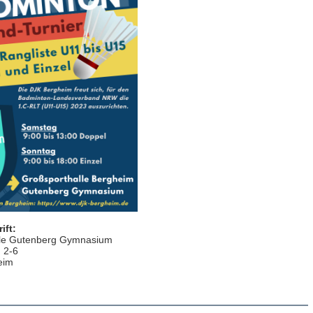
ift:
lle Gutenberg Gymnasium
 2-6
eim