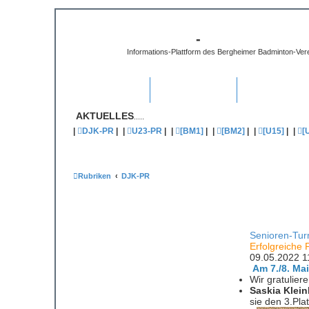
[B3-INFO]
-
DJK Bergheim 1
Informations-Plattform des Bergheimer Badminton-Ver
Badminton
▼
Public NEWS
▼
Unsere Turnier
AKTUELLES
.....
|
DJK-PR
|
|
U23-PR
|
|
[BM1]
|
|
[BM2]
|
|
[U15]
|
|
[
Rubriken
DJK-PR
Senioren-Tur
Erfolgreiche
09.05.2022 1
Am 7./8. Ma
Wir gratulier
Saskia Klei
sie den 3.Pla