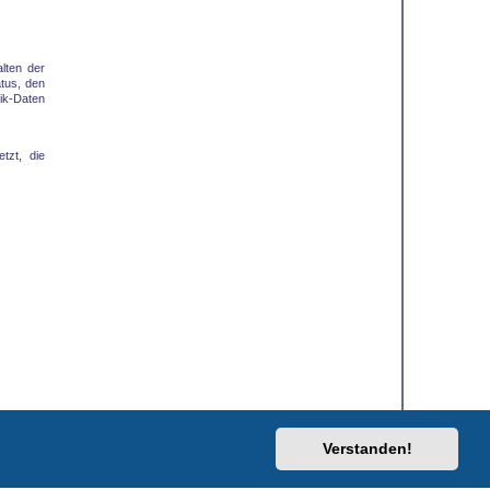
lten der
tus, den
tik-Daten
tzt, die
Verstanden!
Kontakt
Impressum
Alle Cookies löschen