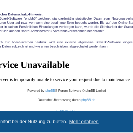
icher Datenschutz-Hinweis:
oBoard-Software "phpbb3" zeichnet standardmäßig statistische Daten zum Nutzungsverha
ggten User auf (u.a. von wem eine bestimmte Seite besucht wurde). Bis auf den Online-Sta
er in seinen Persönlichen Einstellungen verbergen kann, wurde die Sichtbarkeit der Statis
eßlich auf den Board-Administrator = Vorstandsvorsitzenden beschränkt.
ich zur board-internen Statistik wird eine externe allgemeine Statistik-Software eingese
 Daten aufzeichnet und wie unten beschrieben, abgeschaltet werden kann.
Powered by
phpBB
® Forum Software © phpBB Limited
Deutsche Übersetzung durch
phpBB.de
phpBB SiteMaker
Datenschutz
|
Nutzungsbedingungen
mfort bei der Nutzung zu bieten.
Mehr erfahren