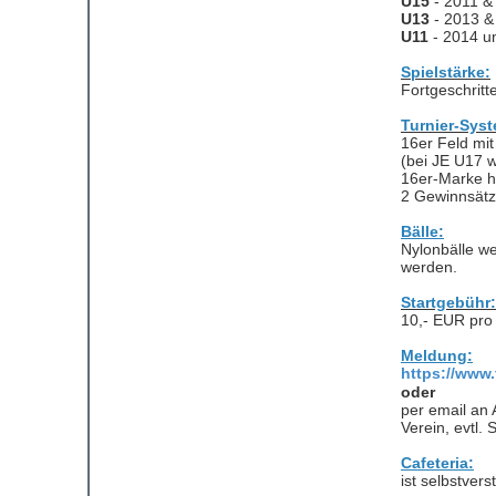
U15
- 2011 &
U13
- 2013 &
U11
- 2014 u
Spielstärke:
Fortgeschritt
Turnier-Sys
16er Feld mi
(bei JE U17 w
16er-Marke h
2 Gewinnsätz
Bälle:
Nylonbälle we
werden.
Startgebühr:
10,- EUR pro
Meldung:
https://www.
oder
per email an
Verein, evtl. 
Cafeteria:
ist selbstver