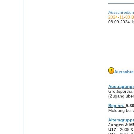
Ausschreibun
2024-11-09
08.09.2024 1
Ausschre
Austragungs
Großsporthal
(Zugang über
Beginn:
9:3
Meldung bei d
Altersgrupp
Jungen & M
U17
- 2009 &