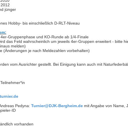
 2010
 2012
nd jünger
enes Hobby- bis einschließlich D-RLT-Niveau
tem:
t 4er-Gruppenphase und KO-Runde ab 1/4-Finale
ird das Feld wahrscheinlich um jeweils 4er-Gruppen erweitert - bitte hi
inaus melden)
e (Änderungen je nach Meldezahlen vorbehalten)
rden vom Ausrichter gestellt. Bei Einigung kann auch mit Naturfederbäl
 Teilnehmer*in
turnier.de
 Andreas Pedyna:
Turnier@DJK-Bergheim.de
mit Angabe von Name, 
Spieler-ID
ständlich vorhanden