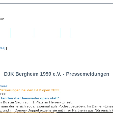
959 e.V.
eins
e
▼
Jugend
▼
Senioren
▼
U13]
|
DJK Bergheim 1959 e.V. - Pressemeldungen
niere
 Platzierungen bei den BTB open 2022
1:00
i fanden die Baesweiler open statt:
en
Dustin Sach
zum 1.Platz im Herren-Einzel.
nhans
durfte sich sogar zweimal aufs Podest begeben. Im Damen-Einzel
tz und im Damen-Doppel erzielte sie mit ihrer Partnerin aus Nörvenich P