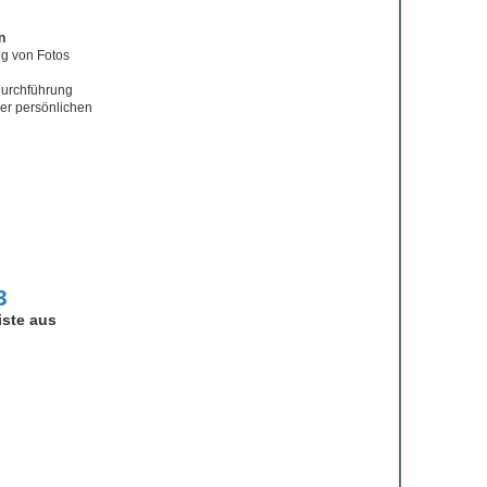
n
ng von Fotos
Durchführung
rer persönlichen
3
iste aus