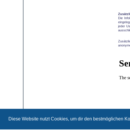
Zusätzl
Die Inf
eingelo
jeder Us
ausschli
Zusätzl
anonyme
Diese Website nutzt Cookies, um dir den bestmöglichen Ko
DJK Bergheim 1959 e.V.