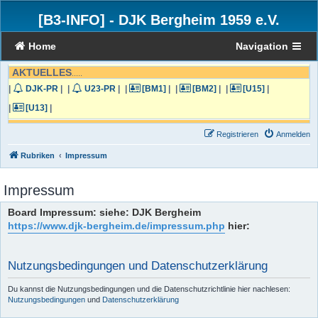
[B3-INFO]
-
DJK Bergheim 1959 e.V.
Home
Navigation
AKTUELLES
.....
|
DJK-PR
|
|
U23-PR
|
|
[BM1]
|
|
[BM2]
|
|
[U15]
|
|
[U13]
|
Registrieren
Anmelden
Rubriken
Impressum
Impressum
Board Impressum: siehe: DJK Bergheim
https://www.djk-bergheim.de/impressum.php
hier:
Nutzungsbedingungen und Datenschutzerklärung
Du kannst die Nutzungsbedingungen und die Datenschutzrichtlinie hier nachlesen:
Nutzungsbedingungen
und
Datenschutzerklärung