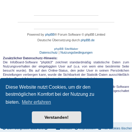
Powered by
phpBB
® Forum Software © phpBB Limited
Deutsche Übersetzung durch
phpBB.de
phpBB SiteMaker
Datenschutz
|
Nutzungsbedingungen
Zusätzlicher Datenschutz-Hinweis:
Die InfoBoard-Software "phpbb3" zeichnet standardmäßig statistische Daten zum
Nutzungsverhalten der eingeloggten User auf (u.a. von wem eine bestimmte Seite
besucht wurde). Bis auf den Online-Status, den jeder User in seinen Persönlichen
Einstellungen verbergen kann, wurde die Sichtbarkeit der Statistik-Daten ausschließlich
auf den Board-Administrator = Vorstandsvorsitzenden beschränkt.
Diese Website nutzt Cookies, um dir den
Zusätzlich zur board-internen Statistik wird eine externe allgemeine Statistik-Software
eingesetzt, die anonyme Daten aufzeichnet und wie unten beschrieben, abgeschaltet
bestmöglichen Komfort bei der Nutzung zu
werden kann.
bieten.
Mehr erfahren
Verstanden!
DJK Bergheim 1959 e.V.
Kontakt
Impressum
Alle Cookies lösche