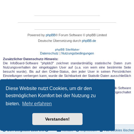
Powered by
phpBB
® Forum Software © phpBB Limited
Deutsche Übersetzung durch
phpBB.de
phpBB SiteMaker
Datenschutz
|
Nutzungsbedingungen
Zusätzlicher Datenschutz-Hinweis:
Die InfoBoard-Software "phpbb3" zeichnet standardmäßig statistische Daten zum
Nutzungsverhalten der eingeloggten User auf (u.a. von wem eine bestimmte Seite
besucht wurde). Bis auf den Online-Status, den jeder User in seinen Persönlichen
Einstellungen verbergen kann, wurde die Sichtbarkeit der Statistik-Daten ausschließlich
auf den Board-Administrator = Vorstandsvorsitzenden beschränkt.
Diese Website nutzt Cookies, um dir den
Zusätzlich zur board-internen Statistik wird eine externe allgemeine Statistik-Software
eingesetzt, die anonyme Daten aufzeichnet und wie unten beschrieben, abgeschaltet
bestmöglichen Komfort bei der Nutzung zu
werden kann.
bieten.
Mehr erfahren
Verstanden!
DJK Bergheim 1959 e.V.
Kontakt
Impressum
Alle Cookies lösche