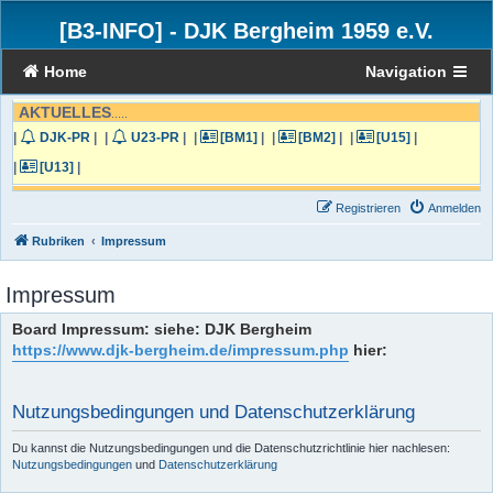
[B3-INFO]
-
DJK Bergheim 1959 e.V.
Home
Navigation
AKTUELLES
.....
|
DJK-PR
|
|
U23-PR
|
|
[BM1]
|
|
[BM2]
|
|
[U15]
|
|
[U13]
|
Registrieren
Anmelden
Rubriken
Impressum
Impressum
Board Impressum: siehe: DJK Bergheim
https://www.djk-bergheim.de/impressum.php
hier:
Nutzungsbedingungen und Datenschutzerklärung
Du kannst die Nutzungsbedingungen und die Datenschutzrichtlinie hier nachlesen:
Nutzungsbedingungen
und
Datenschutzerklärung