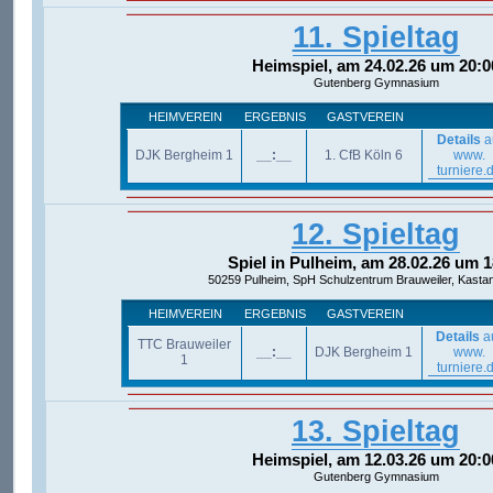
11. Spieltag
Heimspiel, am 24.02.26 um 20:0
Gutenberg Gymnasium
HEIMVEREIN
ERGEBNIS
GASTVEREIN
Details
a
DJK Bergheim 1
__:__
1. CfB Köln 6
www.
turniere.
12. Spieltag
Spiel in Pulheim, am 28.02.26 um 1
50259 Pulheim, SpH Schulzentrum Brauweiler, Kastan
HEIMVEREIN
ERGEBNIS
GASTVEREIN
Details
a
TTC Brauweiler
__:__
DJK Bergheim 1
www.
1
turniere.
13. Spieltag
Heimspiel, am 12.03.26 um 20:0
Gutenberg Gymnasium