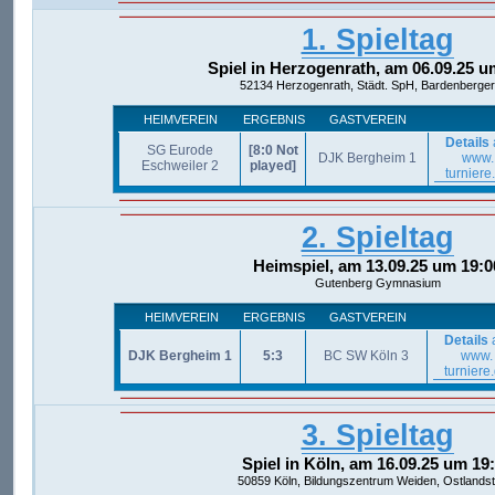
1. Spieltag
Spiel in Herzogenrath, am 06.09.25 u
52134 Herzogenrath, Städt. SpH, Bardenberger 
HEIMVEREIN
ERGEBNIS
GASTVEREIN
Details
SG Eurode
[8:0 Not
DJK Bergheim 1
www.
Eschweiler 2
played]
turniere
2. Spieltag
Heimspiel, am 13.09.25 um 19:0
Gutenberg Gymnasium
HEIMVEREIN
ERGEBNIS
GASTVEREIN
Details
DJK Bergheim 1
5:3
BC SW Köln 3
www.
turniere
3. Spieltag
Spiel in Köln, am 16.09.25 um 19
50859 Köln, Bildungszentrum Weiden, Ostlandst