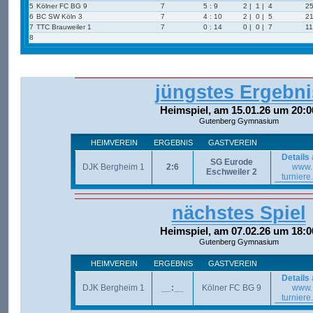
5
Kölner FC BG 9
7
5 : 9
2 | 1 | 4
25
6
BC SW Köln 3
7
4 : 10
2 | 0 | 5
21
7
TTC Brauweiler 1
7
0 : 14
0 | 0 | 7
11
8
jüngstes Ergebni
Heimspiel, am 15.01.26 um 20:0
Gutenberg Gymnasium
HEIMVEREIN
ERGEBNIS
GASTVEREIN
Details
SG Eurode
DJK Bergheim 1
2:6
www.
Eschweiler 2
turniere
nächstes Spiel
Heimspiel, am 07.02.26 um 18:0
Gutenberg Gymnasium
HEIMVEREIN
ERGEBNIS
GASTVEREIN
Details
DJK Bergheim 1
__:__
Kölner FC BG 9
www.
turniere