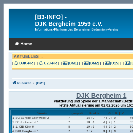
[B3-INFO]
-
DJK Bergheim 1959 e.V.
Informations-Plattform des Bergheimer Badminton-Vereins
Home
AKTUELLES
.....
|
DJK-PR
|
|
U23-PR
|
|
[BM1]
|
|
[BM2]
|
|
[U15]
|
|
[
Rubriken
[BM1]
DJK Bergheim 1
Platzierung und Spiele der 1.Mannschaft (Bezi
letzte Aktualisierung am 02.02.2026 um 16:
Verein
gespielt
Punkte
G | R | V
1
SG Eurode Eschweiler 2
7
14 : 0
7 | 0 | 0
46
2
FC Junkersdorf 1
7
10 : 4
4 | 2 | 1
35
3
1. CfB Köln 6
8
10 : 6
4 | 2 | 2
39
4
DJK Bergheim 1
7
7 : 7
3 | 1 | 3
23