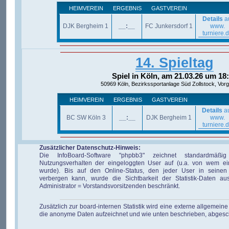
HEIMVEREIN
ERGEBNIS
GASTVEREIN
Details
a
DJK Bergheim 1
__:__
FC Junkersdorf 1
www.
turniere.
14. Spieltag
Spiel in Köln, am 21.03.26 um 18
50969 Köln, Bezirkssportanlage Süd Zollstock, Vorge
HEIMVEREIN
ERGEBNIS
GASTVEREIN
Details
a
BC SW Köln 3
__:__
DJK Bergheim 1
www.
turniere.
Zusätzlicher Datenschutz-Hinweis:
Die InfoBoard-Software "phpbb3" zeichnet standardmäßi
Nutzungsverhalten der eingeloggten User auf (u.a. von wem ei
wurde). Bis auf den Online-Status, den jeder User in seinen 
verbergen kann, wurde die Sichtbarkeit der Statistik-Daten au
Administrator = Vorstandsvorsitzenden beschränkt.
Zusätzlich zur board-internen Statistik wird eine externe allgemeine 
die anonyme Daten aufzeichnet und wie unten beschrieben, abgesc