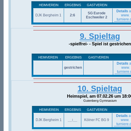
HEIMVEREIN
ERGEBNIS
GASTVEREIN
Details
a
SG Eurode
DJK Bergheim 1
2:6
www.
Eschweiler 2
turniere.
9. Spieltag
-spielfrei- - Spiel ist gestrichen
HEIMVEREIN
ERGEBNIS
GASTVEREIN
Details
a
gestrichen
www.
turniere.
10. Spieltag
Heimspiel, am 07.02.26 um 18:0
Gutenberg Gymnasium
HEIMVEREIN
ERGEBNIS
GASTVEREIN
Details
a
DJK Bergheim 1
__:__
Kölner FC BG 9
www.
turniere.