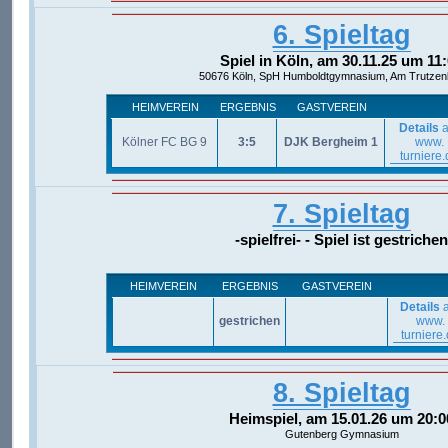
6. Spieltag
Spiel in Köln, am 30.11.25 um 11
50676 Köln, SpH Humboldtgymnasium, Am Trutzen
HEIMVEREIN
ERGEBNIS
GASTVEREIN
Details
a
Kölner FC BG 9
3:5
DJK Bergheim 1
www.
turniere.
7. Spieltag
-spielfrei- - Spiel ist gestrichen
HEIMVEREIN
ERGEBNIS
GASTVEREIN
Details
a
gestrichen
www.
turniere
8. Spieltag
Heimspiel, am 15.01.26 um 20:0
Gutenberg Gymnasium