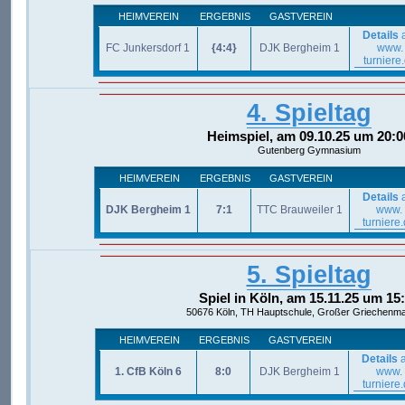
HEIMVEREIN
ERGEBNIS
GASTVEREIN
Details
a
FC Junkersdorf 1
{4:4}
DJK Bergheim 1
www.
turniere
4. Spieltag
Heimspiel, am 09.10.25 um 20:0
Gutenberg Gymnasium
HEIMVEREIN
ERGEBNIS
GASTVEREIN
Details
a
DJK Bergheim 1
7:1
TTC Brauweiler 1
www.
turniere
5. Spieltag
Spiel in Köln, am 15.11.25 um 15
50676 Köln, TH Hauptschule, Großer Griechenma
HEIMVEREIN
ERGEBNIS
GASTVEREIN
Details
a
1. CfB Köln 6
8:0
DJK Bergheim 1
www.
turniere