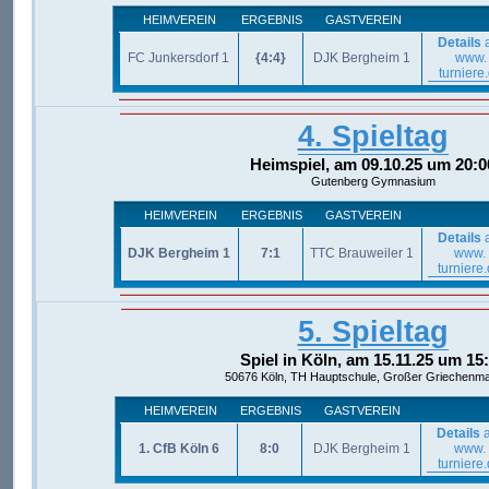
HEIMVEREIN
ERGEBNIS
GASTVEREIN
Details
a
FC Junkersdorf 1
{4:4}
DJK Bergheim 1
www.
turniere
4. Spieltag
Heimspiel, am 09.10.25 um 20:0
Gutenberg Gymnasium
HEIMVEREIN
ERGEBNIS
GASTVEREIN
Details
a
DJK Bergheim 1
7:1
TTC Brauweiler 1
www.
turniere
5. Spieltag
Spiel in Köln, am 15.11.25 um 15
50676 Köln, TH Hauptschule, Großer Griechenma
HEIMVEREIN
ERGEBNIS
GASTVEREIN
Details
a
1. CfB Köln 6
8:0
DJK Bergheim 1
www.
turniere