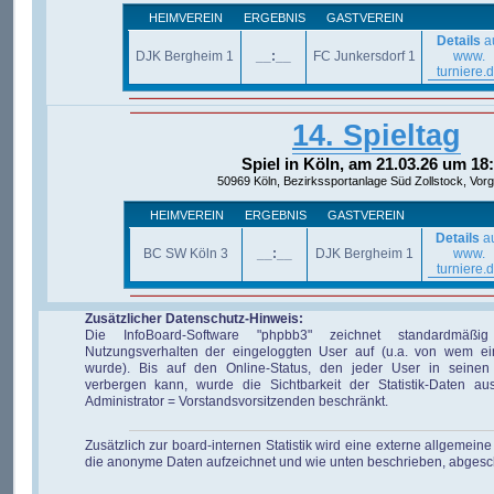
HEIMVEREIN
ERGEBNIS
GASTVEREIN
Details
a
DJK Bergheim 1
__:__
FC Junkersdorf 1
www.
turniere.
14. Spieltag
Spiel in Köln, am 21.03.26 um 18
50969 Köln, Bezirkssportanlage Süd Zollstock, Vorge
HEIMVEREIN
ERGEBNIS
GASTVEREIN
Details
a
BC SW Köln 3
__:__
DJK Bergheim 1
www.
turniere.
Zusätzlicher Datenschutz-Hinweis:
Die InfoBoard-Software "phpbb3" zeichnet standardmäßi
Nutzungsverhalten der eingeloggten User auf (u.a. von wem ei
wurde). Bis auf den Online-Status, den jeder User in seinen 
verbergen kann, wurde die Sichtbarkeit der Statistik-Daten au
Administrator = Vorstandsvorsitzenden beschränkt.
Zusätzlich zur board-internen Statistik wird eine externe allgemeine 
die anonyme Daten aufzeichnet und wie unten beschrieben, abgesc