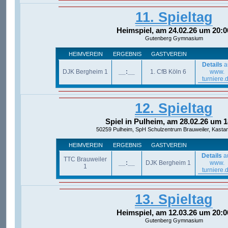
11. Spieltag
Heimspiel, am 24.02.26 um 20:0
Gutenberg Gymnasium
HEIMVEREIN
ERGEBNIS
GASTVEREIN
Details
a
DJK Bergheim 1
__:__
1. CfB Köln 6
www.
turniere.
12. Spieltag
Spiel in Pulheim, am 28.02.26 um 1
50259 Pulheim, SpH Schulzentrum Brauweiler, Kastan
HEIMVEREIN
ERGEBNIS
GASTVEREIN
Details
a
TTC Brauweiler
__:__
DJK Bergheim 1
www.
1
turniere.
13. Spieltag
Heimspiel, am 12.03.26 um 20:0
Gutenberg Gymnasium