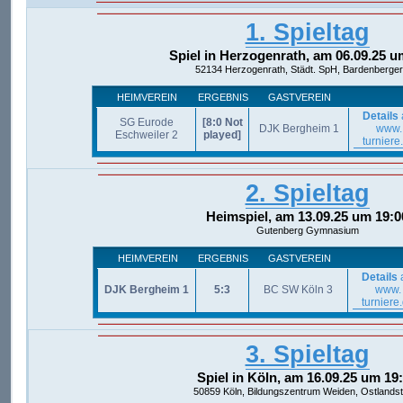
1. Spieltag
Spiel in Herzogenrath, am 06.09.25 u
52134 Herzogenrath, Städt. SpH, Bardenberger 
HEIMVEREIN
ERGEBNIS
GASTVEREIN
Details
SG Eurode
[8:0 Not
DJK Bergheim 1
www.
Eschweiler 2
played]
turniere
2. Spieltag
Heimspiel, am 13.09.25 um 19:0
Gutenberg Gymnasium
HEIMVEREIN
ERGEBNIS
GASTVEREIN
Details
DJK Bergheim 1
5:3
BC SW Köln 3
www.
turniere
3. Spieltag
Spiel in Köln, am 16.09.25 um 19
50859 Köln, Bildungszentrum Weiden, Ostlandst