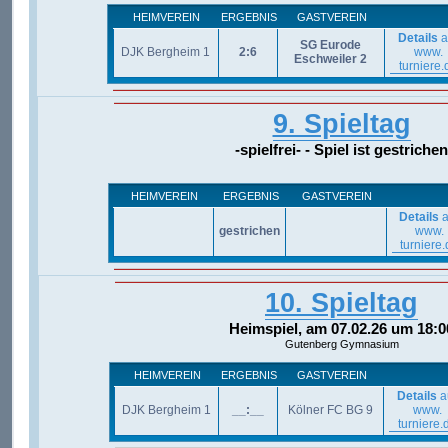
HEIMVEREIN
ERGEBNIS
GASTVEREIN
Details
a
SG Eurode
DJK Bergheim 1
2:6
www.
Eschweiler 2
turniere.
9. Spieltag
-spielfrei- - Spiel ist gestrichen
HEIMVEREIN
ERGEBNIS
GASTVEREIN
Details
a
gestrichen
www.
turniere.
10. Spieltag
Heimspiel, am 07.02.26 um 18:0
Gutenberg Gymnasium
HEIMVEREIN
ERGEBNIS
GASTVEREIN
Details
a
DJK Bergheim 1
__:__
Kölner FC BG 9
www.
turniere.