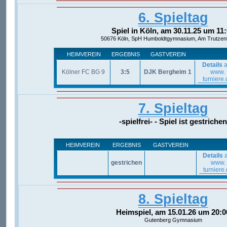
6. Spieltag
Spiel in Köln, am 30.11.25 um 11
50676 Köln, SpH Humboldtgymnasium, Am Trutzen
HEIMVEREIN
ERGEBNIS
GASTVEREIN
Details
a
Kölner FC BG 9
3:5
DJK Bergheim 1
www.
turniere.
7. Spieltag
-spielfrei- - Spiel ist gestrichen
HEIMVEREIN
ERGEBNIS
GASTVEREIN
Details
a
gestrichen
www.
turniere
8. Spieltag
Heimspiel, am 15.01.26 um 20:0
Gutenberg Gymnasium