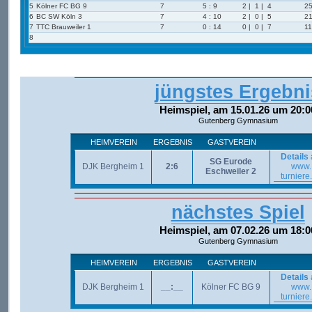
5
Kölner FC BG 9
7
5 : 9
2 | 1 | 4
25
6
BC SW Köln 3
7
4 : 10
2 | 0 | 5
21
7
TTC Brauweiler 1
7
0 : 14
0 | 0 | 7
11
8
jüngstes Ergebni
Heimspiel, am 15.01.26 um 20:0
Gutenberg Gymnasium
HEIMVEREIN
ERGEBNIS
GASTVEREIN
Details
SG Eurode
DJK Bergheim 1
2:6
www.
Eschweiler 2
turniere
nächstes Spiel
Heimspiel, am 07.02.26 um 18:0
Gutenberg Gymnasium
HEIMVEREIN
ERGEBNIS
GASTVEREIN
Details
DJK Bergheim 1
__:__
Kölner FC BG 9
www.
turniere