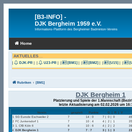
[B3-INFO]
-
DJK Bergheim 1959 e.V.
Informations-Plattform des Bergheimer Badminton-Vereins
Home
AKTUELLES
.....
|
DJK-PR
|
|
U23-PR
|
|
[BM1]
|
|
[BM2]
|
|
[U15]
|
|
[
Rubriken
[BM1]
DJK Bergheim 1
Platzierung und Spiele der 1.Mannschaft (Bezi
letzte Aktualisierung am 02.02.2026 um 16:
Verein
gespielt
Punkte
G | R | V
1
SG Eurode Eschweiler 2
7
14 : 0
7 | 0 | 0
46
2
FC Junkersdorf 1
7
10 : 4
4 | 2 | 1
35
3
1. CfB Köln 6
8
10 : 6
4 | 2 | 2
39
4
DJK Bergheim 1
7
7 : 7
3 | 1 | 3
23