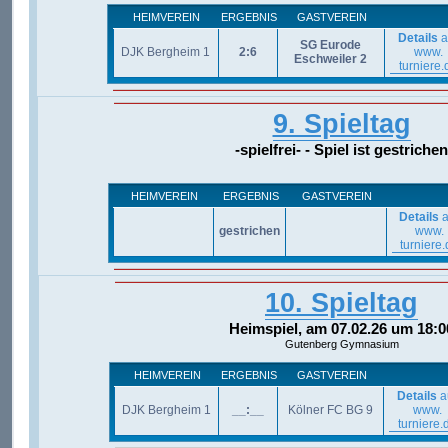
HEIMVEREIN
ERGEBNIS
GASTVEREIN
Details
a
SG Eurode
DJK Bergheim 1
2:6
www.
Eschweiler 2
turniere.
9. Spieltag
-spielfrei- - Spiel ist gestrichen
HEIMVEREIN
ERGEBNIS
GASTVEREIN
Details
a
gestrichen
www.
turniere.
10. Spieltag
Heimspiel, am 07.02.26 um 18:0
Gutenberg Gymnasium
HEIMVEREIN
ERGEBNIS
GASTVEREIN
Details
a
DJK Bergheim 1
__:__
Kölner FC BG 9
www.
turniere.