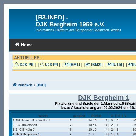
[B3-INFO]
-
DJK Bergheim 1959 e.V.
Informations-Plattform des Bergheimer Badminton-Vereins
Home
AKTUELLES
.....
|
DJK-PR
|
|
U23-PR
|
|
[BM1]
|
|
[BM2]
|
|
[U15]
|
|
[
Rubriken
[BM1]
DJK Bergheim 1
Platzierung und Spiele der 1.Mannschaft (Bezi
letzte Aktualisierung am 02.02.2026 um 16:
Verein
gespielt
Punkte
G | R | V
1
SG Eurode Eschweiler 2
7
14 : 0
7 | 0 | 0
46
2
FC Junkersdorf 1
7
10 : 4
4 | 2 | 1
35
3
1. CfB Köln 6
8
10 : 6
4 | 2 | 2
39
4
DJK Bergheim 1
7
7 : 7
3 | 1 | 3
23