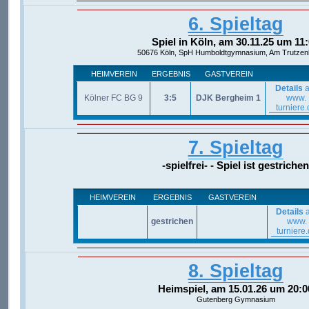
6. Spieltag
Spiel in Köln, am 30.11.25 um 11
50676 Köln, SpH Humboldtgymnasium, Am Trutzen
HEIMVEREIN
ERGEBNIS
GASTVEREIN
Details
a
Kölner FC BG 9
3:5
DJK Bergheim 1
www.
turniere.
7. Spieltag
-spielfrei- - Spiel ist gestrichen
HEIMVEREIN
ERGEBNIS
GASTVEREIN
Details
a
gestrichen
www.
turniere
8. Spieltag
Heimspiel, am 15.01.26 um 20:0
Gutenberg Gymnasium