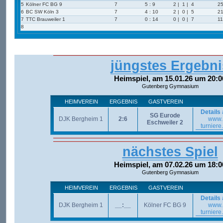
5
Kölner FC BG 9
7
5 : 9
2 | 1 | 4
25
6
BC SW Köln 3
7
4 : 10
2 | 0 | 5
21
7
TTC Brauweiler 1
7
0 : 14
0 | 0 | 7
11
8
jüngstes Ergebni
Heimspiel, am 15.01.26 um 20:0
Gutenberg Gymnasium
HEIMVEREIN
ERGEBNIS
GASTVEREIN
Details
SG Eurode
DJK Bergheim 1
2:6
www.
Eschweiler 2
turniere
nächstes Spiel
Heimspiel, am 07.02.26 um 18:0
Gutenberg Gymnasium
HEIMVEREIN
ERGEBNIS
GASTVEREIN
Details
DJK Bergheim 1
__:__
Kölner FC BG 9
www.
turniere