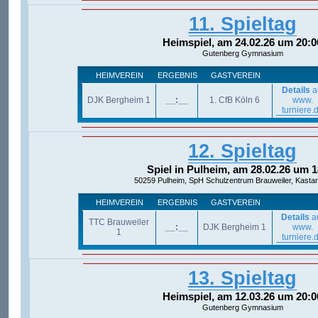
11. Spieltag
Heimspiel, am 24.02.26 um 20:0
Gutenberg Gymnasium
HEIMVEREIN
ERGEBNIS
GASTVEREIN
Details
a
DJK Bergheim 1
__:__
1. CfB Köln 6
www.
turniere.
12. Spieltag
Spiel in Pulheim, am 28.02.26 um 1
50259 Pulheim, SpH Schulzentrum Brauweiler, Kastan
HEIMVEREIN
ERGEBNIS
GASTVEREIN
Details
a
TTC Brauweiler
__:__
DJK Bergheim 1
www.
1
turniere.
13. Spieltag
Heimspiel, am 12.03.26 um 20:0
Gutenberg Gymnasium