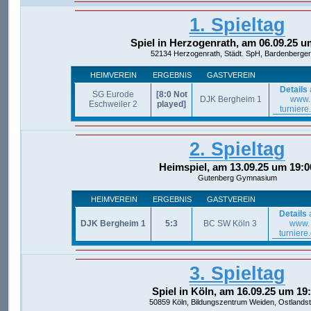
1. Spieltag
Spiel in Herzogenrath, am 06.09.25 u
52134 Herzogenrath, Städt. SpH, Bardenberger 
HEIMVEREIN
ERGEBNIS
GASTVEREIN
Details
SG Eurode
[8:0 Not
DJK Bergheim 1
www.
Eschweiler 2
played]
turniere
2. Spieltag
Heimspiel, am 13.09.25 um 19:0
Gutenberg Gymnasium
HEIMVEREIN
ERGEBNIS
GASTVEREIN
Details
DJK Bergheim 1
5:3
BC SW Köln 3
www.
turniere
3. Spieltag
Spiel in Köln, am 16.09.25 um 19
50859 Köln, Bildungszentrum Weiden, Ostlandst