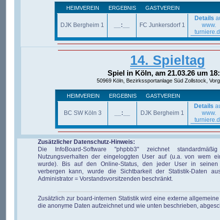
HEIMVEREIN
ERGEBNIS
GASTVEREIN
Details
a
DJK Bergheim 1
__:__
FC Junkersdorf 1
www.
turniere.
14. Spieltag
Spiel in Köln, am 21.03.26 um 18
50969 Köln, Bezirkssportanlage Süd Zollstock, Vorge
HEIMVEREIN
ERGEBNIS
GASTVEREIN
Details
a
BC SW Köln 3
__:__
DJK Bergheim 1
www.
turniere.
Zusätzlicher Datenschutz-Hinweis:
Die InfoBoard-Software "phpbb3" zeichnet standardmäßi
Nutzungsverhalten der eingeloggten User auf (u.a. von wem ei
wurde). Bis auf den Online-Status, den jeder User in seinen 
verbergen kann, wurde die Sichtbarkeit der Statistik-Daten au
Administrator = Vorstandsvorsitzenden beschränkt.
Zusätzlich zur board-internen Statistik wird eine externe allgemeine 
die anonyme Daten aufzeichnet und wie unten beschrieben, abgesc