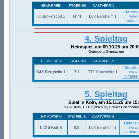
HEIMVEREIN
ERGEBNIS
GASTVEREIN
Details
a
FC Junkersdorf 1
{4:4}
DJK Bergheim 1
www.
turniere
4. Spieltag
Heimspiel, am 09.10.25 um 20:0
Gutenberg Gymnasium
HEIMVEREIN
ERGEBNIS
GASTVEREIN
Details
a
DJK Bergheim 1
7:1
TTC Brauweiler 1
www.
turniere
5. Spieltag
Spiel in Köln, am 15.11.25 um 15
50676 Köln, TH Hauptschule, Großer Griechenma
HEIMVEREIN
ERGEBNIS
GASTVEREIN
Details
a
1. CfB Köln 6
8:0
DJK Bergheim 1
www.
turniere