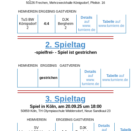
50226 Frechen, Mehrzweckhalle Königsdorf, Pfeilstr. 16
HEIMVEREIN
ERGEBNIS
GASTVEREIN
Details
TuS BW
DJK
auf
Tabelle
auf
Königsdorf
4:4
Bergheim
www.
www.turniere.de
2
2
turniere.de
2. Spieltag
-spielfrei- - Spiel ist gestrichen
HEIMVEREIN
ERGEBNIS
GASTVEREIN
Details
auf
Tabelle
auf
gestrichen
www.
www.turniere.de
turniere.de
3. Spieltag
Spiel in Köln, am 20.09.25 um 18:00
50859 Köln, TH Olympiaschule Widdersdorf, Neue Sandkaul 23
HEIMVEREIN
ERGEBNIS
GASTVEREIN
Details
SV
DJK
auf
Tabell