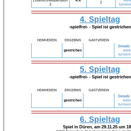
Lövenich/Widdersdorf
4:4
www
2
2
turnier
4. Spieltag
-spielfrei- - Spiel ist gestrichen
HEIMVEREIN
ERGEBNIS
GASTVEREIN
Details
gestrichen
www
turniere
5. Spieltag
-spielfrei- - Spiel ist gestrichen
HEIMVEREIN
ERGEBNIS
GASTVEREIN
Details
gestrichen
www
turniere
6. Spieltag
Spiel in Düren, am 29.11.25 um 18