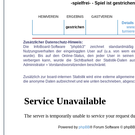
-spielfrei- - Spiel ist gestrichen
HEIMVEREIN
ERGEBNIS
GASTVEREIN
Details
gestrichen
www
turniere
Zusätzlicher Datenschutz-Hinweis:
Die InfoBoard-Software "phpbb3" zeichnet standardmäßi
Nutzungsverhalten der eingeloggten User auf (u.a. von wem ei
wurde). Bis auf den Online-Status, den jeder User in seinen 
verbergen kann, wurde die Sichtbarkeit der Statistik-Daten au
Administrator = Vorstandsvorsitzenden beschränkt.
Zusätzlich zur board-internen Statistik wird eine externe allgemeine 
die anonyme Daten aufzeichnet und wie unten beschrieben, abgesc
Powered by
phpBB
® Forum Software © phpBB