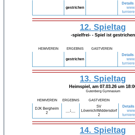
Details
gestrichen
www
turniere
12. Spieltag
-spielfrei- - Spiel ist gestrichen
HEIMVEREIN
ERGEBNIS
GASTVEREIN
Details
gestrichen
www
turniere
13. Spieltag
Heimspiel, am 07.03.26 um 18:0
Gutenberg Gymnasium
HEIMVEREIN
ERGEBNIS
GASTVEREIN
SV
Details
DJK Bergheim
__:__
Lövenich/Widdersdorf
www
2
2
turnier
14. Spieltag