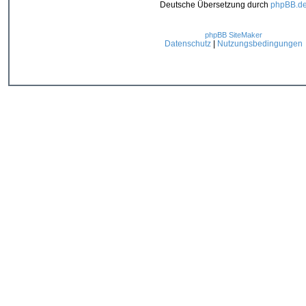
Deutsche Übersetzung durch
phpBB.d
phpBB SiteMaker
Datenschutz
|
Nutzungsbedingungen