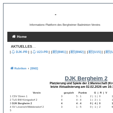
[B3-INFO]
-
DJK Bergheim 1959 e.V.
Informations-Plattform des Bergheimer Badminton-Vereins
Home
AKTUELLES
.....
|
DJK-PR
|
|
U23-PR
|
|
[BM1]
|
|
[BM2]
|
|
[U15]
|
|
[
Rubriken
[BM2]
DJK Bergheim 2
Platzierung und Spiele der 2.Mannschaft (Kre
letzte Aktualisierung am 02.02.2026 um 16:
Verein
gespielt
Punkte
G | R | V
1
CSV Düren 1
3
5 : 1
2 | 1 | 0
1
2
TuS BW Königsdorf 2
4
4 : 4
1 | 2 | 1
1
3
DJK Bergheim 2
4
4 : 4
0 | 4 | 0
1
4
SV Lövenich/Widdersdorf 2
3
1 : 5
0 | 1 | 2
6
5