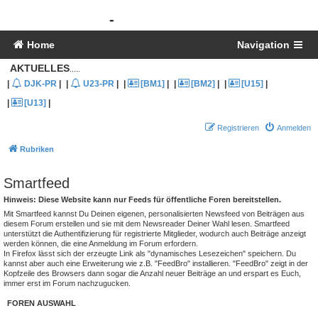
[B3-INFO]
-
DJK Bergheim 1959 e.V.
Home
Navigation
AKTUELLES
.....
|
DJK-PR
|
|
U23-PR
|
|
[BM1]
|
|
[BM2]
|
|
[U15]
|
|
[U13]
|
Registrieren
Anmelden
Rubriken
Smartfeed
Hinweis: Diese Website kann nur Feeds für öffentliche Foren bereitstellen.
Mit Smartfeed kannst Du Deinen eigenen, personalisierten Newsfeed von Beiträgen aus
diesem Forum erstellen und sie mit dem Newsreader Deiner Wahl lesen. Smartfeed
unterstützt die Authentifizierung für registrierte Mitglieder, wodurch auch Beiträge anzeigt
werden können, die eine Anmeldung im Forum erfordern.
In Firefox lässt sich der erzeugte Link als "dynamisches Lesezeichen" speichern. Du
kannst aber auch eine Erweiterung wie z.B. "FeedBro" installieren. "FeedBro" zeigt in der
Kopfzeile des Browsers dann sogar die Anzahl neuer Beiträge an und erspart es Euch,
immer erst im Forum nachzugucken.
FOREN AUSWAHL