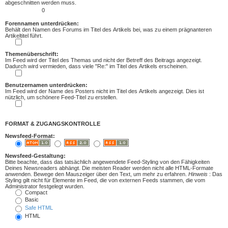
abgeschnitten werden muss.
Forennamen unterdrücken:
Behält den Namen des Forums im Titel des Artikels bei, was zu einem prägnanteren
Artikeltitel führt.
Themenüberschrift:
Im Feed wird der Titel des Themas und nicht der Betreff des Beitrags angezeigt.
Dadurch wird vermieden, dass viele "Re:" im Titel des Artikels erscheinen.
Benutzernamen unterdrücken:
Im Feed wird der Name des Posters nicht im Titel des Artikels angezeigt. Dies ist
nützlich, um schönere Feed-Titel zu erstellen.
FORMAT & ZUGANGSKONTROLLE
Newsfeed-Format:
Newsfeed-Gestaltung:
Bitte beachte, dass das tatsächlich angewendete Feed-Styling von den Fähigkeiten
Deines Newsreaders abhängt. Die meisten Reader werden nicht alle HTML-Formate
anwenden. Bewege den Mauszeiger über den Text, um mehr zu erfahren.
Hinweis
: Das
Styling gilt nicht für Elemente im Feed, die von externen Feeds stammen, die vom
Administrator festgelegt wurden.
Compact
Basic
Safe HTML
HTML