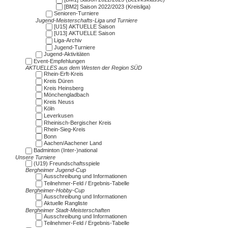
[BM2] Saison 2022/2023 (Kreisliga)
Senioren-Turniere
Jugend-Meisterschafts-Liga und Turniere
[U15] AKTUELLE Saison
[U13] AKTUELLE Saison
Liga-Archiv
Jugend-Turniere
Jugend-Aktivitäten
Event-Empfehlungen
AKTUELLES aus dem Westen der Region SÜD
Rhein-Erft-Kreis
Kreis Düren
Kreis Heinsberg
Mönchengladbach
Kreis Neuss
Köln
Leverkusen
Rheinisch-Bergischer Kreis
Rhein-Sieg-Kreis
Bonn
Aachen/Aachener Land
Badminton (Inter-)national
Unsere Turniere
(U19) Freundschaftsspiele
Bergheimer Jugend-Cup
Ausschreibung und Informationen
Teilnehmer-Feld / Ergebnis-Tabelle
Bergheimer-Hobby-Cup
Ausschreibung und Informationen
Aktuelle Rangliste
Bergheimer Stadt-Meisterschaften
Ausschreibung und Informationen
Teilnehmer-Feld / Ergebnis-Tabelle