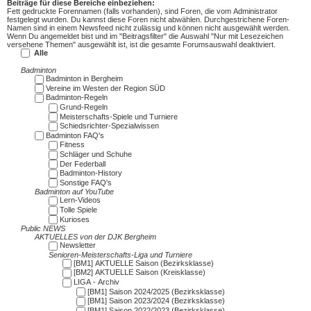
Beiträge für diese Bereiche einbeziehen:
Fett gedruckte Forennamen (falls vorhanden), sind Foren, die vom Administrator
festgelegt wurden. Du kannst diese Foren nicht abwählen. Durchgestrichene Foren-
Namen sind in einem Newsfeed nicht zulässig und können nicht ausgewählt werden.
Wenn Du angemeldet bist und im "Beitragsfilter" die Auswahl "Nur mit Lesezeichen
versehene Themen" ausgewählt ist, ist die gesamte Forumsauswahl deaktiviert.
Alle
Badminton
Badminton in Bergheim
Vereine im Westen der Region SÜD
Badminton-Regeln
Grund-Regeln
Meisterschafts-Spiele und Turniere
Schiedsrichter-Spezialwissen
Badminton FAQ's
Fitness
Schläger und Schuhe
Der Federball
Badminton-History
Sonstige FAQ's
Badminton auf YouTube
Lern-Videos
Tolle Spiele
Kurioses
Public NEWS
AKTUELLES von der DJK Bergheim
Newsletter
Senioren-Meisterschafts-Liga und Turniere
[BM1] AKTUELLE Saison (Bezirksklasse)
[BM2] AKTUELLE Saison (Kreisklasse)
LIGA - Archiv
[BM1] Saison 2024/2025 (Bezirksklasse)
[BM1] Saison 2023/2024 (Bezirksklasse)
[BM1] Saison 2022/2023 (Bezirksklasse)