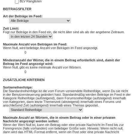
BLV Ranglisten
BEITRAGSFILTER
Art der Beiträge im Feed:
Zeit Limit:
Fügt nur Beiträge in den Feed ein, die nicht älter sind als als der angebene Zeitraum.
Maximale Anzahl von Beiträgen im Feed:
Wenn Null, wird beliebige Anzahl von Beirägen im Feed angezeigt.
Mindestanzahl der Wörter, die in einem Beitrag erforderlich sind, damit der
Beitrag im Feed angezeigt wird:
Wenn Null, gibt es keine minimale Anzahl von Wörtern.
ZUSÄTZLICHE KRITERIEN
Sortierreihenfolge:
Die Standardreihenfolge ist die vom Forum verwendete Reihenfolge, wenn Du sie nicht
in der Benutzersteuerung geändert hast. Standardmäßig werden Beiträge im Feed in der
Kategorie Reihenfolge (aufsteigend), dann Forumsreihenfolge (aufsteigend) innerhalb
von Kategorien, dann letzte Themenzeit (absteigend) innerhalb eines Forums und
anschließend Zeit (aufsteigend) innerhalb eines Themas gepostet.
Maximale Anzahl an Wörtern, die in einem Beitrag oder in einer privaten
Nachricht angezeigt werden sollen:
Wenn der Wert Null ist, kann ein Beitrag oder eine private Nachricht im Feed bis zur
Forengrenze (falls vorhanden) von beliebiger Größe sein. Hinweis: Wenn nicht null,
dann wird das HTML-Format entfernt, wenn ein Post oder eine private Nachricht