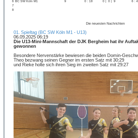
6
BC SW Köln M1
9
0 : 18
0 | 0 | 9
6 : 
7
8
Die neuesten Nachrichten
01. Spieltag (BC SW Köln M1 - U13)
06.09.2025 06:19
Die U13-Mini-Mannschaft der DJK Bergheim hat ihr Auftak
gewonnen
Besondere Nervenstärke bewiesen die beiden Domin-Geschw
Theo bezwang seinen Gegner im ersten Satz mit 30:29
und Rieke holte sich ihren Sieg im zweiten Satz mit 29:27