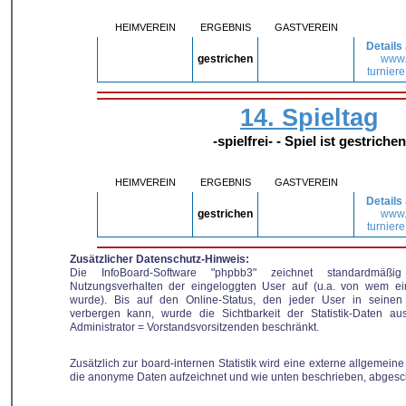
HEIMVEREIN
ERGEBNIS
GASTVEREIN
Details
gestrichen
www
turniere
14. Spieltag
-spielfrei- - Spiel ist gestrichen
HEIMVEREIN
ERGEBNIS
GASTVEREIN
Details
gestrichen
www
turniere
Zusätzlicher Datenschutz-Hinweis:
Die InfoBoard-Software "phpbb3" zeichnet standardmäßi
Nutzungsverhalten der eingeloggten User auf (u.a. von wem ei
wurde). Bis auf den Online-Status, den jeder User in seinen 
verbergen kann, wurde die Sichtbarkeit der Statistik-Daten au
Administrator = Vorstandsvorsitzenden beschränkt.
Zusätzlich zur board-internen Statistik wird eine externe allgemeine 
die anonyme Daten aufzeichnet und wie unten beschrieben, abgesc