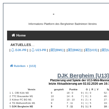
[B3-INFO]
-
DJK Bergheim 1959 e.V.
Informations-Plattform des Bergheimer Badminton-Vereins
Home
AKTUELLES
.....
|
DJK-PR
|
|
U23-PR
|
|
[BM1]
|
|
[BM2]
|
|
[U15]
|
|
[
Rubriken
[U13]
DJK Bergheim [U13]
Platzierung und Spiele der U13-Mini-Manns
letzte Aktualisierung am 02.02.2026 um 16:
Verein
gespielt
Punkte
G | R | V
S
1
1. CfB Köln M2
9
18 : 0
9 | 0 | 0
52 :
2
TTC Brauweiler M1
10
14 : 6
7 | 0 | 3
46 :
3
Kölner FC BG M1
10
10 : 10
4 | 2 | 4
27 :
4
TG Mülheim/Köln M1
9
7 : 11
3 | 1 | 5
19 :
5
DJK Bergheim M2
9
7 : 11
3 | 1 | 5
18 :