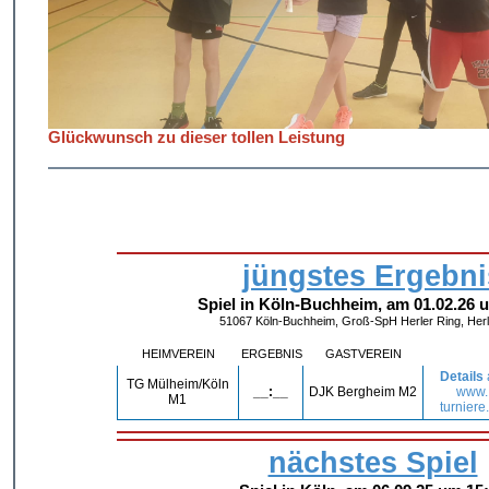
Glückwunsch zu dieser tollen Leistung
jüngstes Ergebni
Spiel in Köln-Buchheim, am 01.02.26 
51067 Köln-Buchheim, Groß-SpH Herler Ring, Herl
HEIMVEREIN
ERGEBNIS
GASTVEREIN
Details
TG Mülheim/Köln
__:__
DJK Bergheim M2
www.
M1
turniere
nächstes Spiel