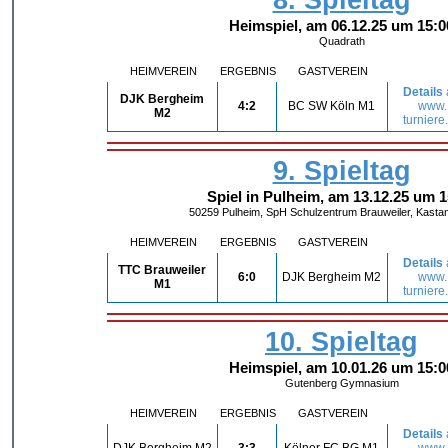
Heimspiel, am 06.12.25 um 15:0
Quadrath
HEIMVEREIN
ERGEBNIS
GASTVEREIN
Details
DJK Bergheim
4:2
BC SW Köln M1
www.
M2
turniere
9. Spieltag
Spiel in Pulheim, am 13.12.25 um 1
50259 Pulheim, SpH Schulzentrum Brauweiler, Kastan
HEIMVEREIN
ERGEBNIS
GASTVEREIN
Details
TTC Brauweiler
6:0
DJK Bergheim M2
www.
M1
turniere
10. Spieltag
Heimspiel, am 10.01.26 um 15:0
Gutenberg Gymnasium
HEIMVEREIN
ERGEBNIS
GASTVEREIN
Details
DJK Bergheim M2
3:3
Kölner FC BG M1
www.