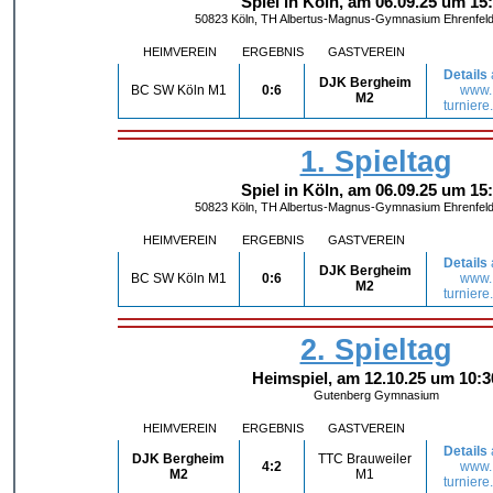
Spiel in Köln, am 06.09.25 um 15
50823 Köln, TH Albertus-Magnus-Gymnasium Ehrenfeld,
HEIMVEREIN
ERGEBNIS
GASTVEREIN
Details
DJK Bergheim
BC SW Köln M1
0:6
www.
M2
turniere
1. Spieltag
Spiel in Köln, am 06.09.25 um 15
50823 Köln, TH Albertus-Magnus-Gymnasium Ehrenfeld,
HEIMVEREIN
ERGEBNIS
GASTVEREIN
Details
DJK Bergheim
BC SW Köln M1
0:6
www.
M2
turniere
2. Spieltag
Heimspiel, am 12.10.25 um 10:3
Gutenberg Gymnasium
HEIMVEREIN
ERGEBNIS
GASTVEREIN
Details
DJK Bergheim
TTC Brauweiler
4:2
www.
M2
M1
turniere