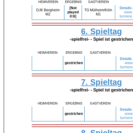
HEIMVEREIN
ERGEBNIS
GASTVEREIN
[Not
Details
DJK Bergheim
TG Mülheim/Köln
played
www.
M2
M1
0:6]
turniere
6. Spieltag
-spielfrei- - Spiel ist gestrichen
HEIMVEREIN
ERGEBNIS
GASTVEREIN
Details
gestrichen
www
turniere
7. Spieltag
-spielfrei- - Spiel ist gestrichen
HEIMVEREIN
ERGEBNIS
GASTVEREIN
Details
gestrichen
www
turniere
8. Spieltag