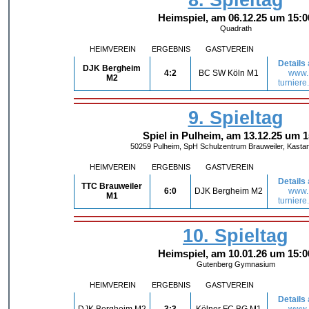
Heimspiel, am 06.12.25 um 15:0
Quadrath
HEIMVEREIN
ERGEBNIS
GASTVEREIN
Details
DJK Bergheim
4:2
BC SW Köln M1
www.
M2
turniere
9. Spieltag
Spiel in Pulheim, am 13.12.25 um 1
50259 Pulheim, SpH Schulzentrum Brauweiler, Kastan
HEIMVEREIN
ERGEBNIS
GASTVEREIN
Details
TTC Brauweiler
6:0
DJK Bergheim M2
www.
M1
turniere
10. Spieltag
Heimspiel, am 10.01.26 um 15:0
Gutenberg Gymnasium
HEIMVEREIN
ERGEBNIS
GASTVEREIN
Details
DJK Bergheim M2
3:3
Kölner FC BG M1
www.