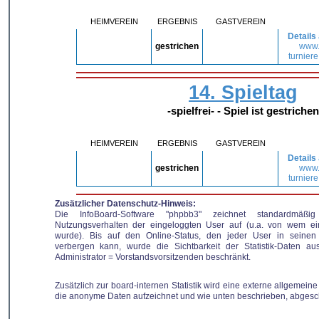
HEIMVEREIN
ERGEBNIS
GASTVEREIN
Details
gestrichen
www
turniere
14. Spieltag
-spielfrei- - Spiel ist gestrichen
HEIMVEREIN
ERGEBNIS
GASTVEREIN
Details
gestrichen
www
turniere
Zusätzlicher Datenschutz-Hinweis:
Die InfoBoard-Software "phpbb3" zeichnet standardmäßi
Nutzungsverhalten der eingeloggten User auf (u.a. von wem ei
wurde). Bis auf den Online-Status, den jeder User in seinen 
verbergen kann, wurde die Sichtbarkeit der Statistik-Daten au
Administrator = Vorstandsvorsitzenden beschränkt.
Zusätzlich zur board-internen Statistik wird eine externe allgemeine 
die anonyme Daten aufzeichnet und wie unten beschrieben, abgesc