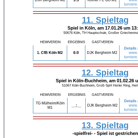
turniere
11. Spieltag
Spiel in Köln, am 17.01.26 um 13
50676 Köln, TH Hauptschule, Großer Griechenma
HEIMVEREIN
ERGEBNIS
GASTVEREIN
Details
1. CfB Köln M2
6:0
DJK Bergheim M2
www.
turniere
12. Spieltag
Spiel in Köln-Buchheim, am 01.02.26 
51067 Köln-Buchheim, Groß-SpH Herler Ring, Herl
HEIMVEREIN
ERGEBNIS
GASTVEREIN
Details
TG Mülheim/Köln
__:__
DJK Bergheim M2
www.
M1
turniere
13. Spieltag
-spielfrei- - Spiel ist gestrichen