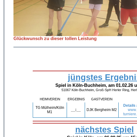
Glückwunsch zu dieser tollen Leistung
jüngstes Ergebni
Spiel in Köln-Buchheim, am 01.02.26 
51067 Köln-Buchheim, Groß-SpH Herler Ring, Herl
HEIMVEREIN
ERGEBNIS
GASTVEREIN
Details
TG Mülheim/Köln
__:__
DJK Bergheim M2
www.
M1
turniere
nächstes Spiel