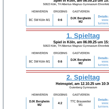
Spiel in Köln, am 06.09.25 um 15
50823 Köln, TH Albertus-Magnus-Gymnasium Ehrenfeld,
HEIMVEREIN
ERGEBNIS
GASTVEREIN
Details
DJK Bergheim
BC SW Köln M1
0:6
www.
M2
turniere
1. Spieltag
Spiel in Köln, am 06.09.25 um 15
50823 Köln, TH Albertus-Magnus-Gymnasium Ehrenfeld,
HEIMVEREIN
ERGEBNIS
GASTVEREIN
Details
DJK Bergheim
BC SW Köln M1
0:6
www.
M2
turniere
2. Spieltag
Heimspiel, am 12.10.25 um 10:3
Gutenberg Gymnasium
HEIMVEREIN
ERGEBNIS
GASTVEREIN
Details
DJK Bergheim
TTC Brauweiler
4:2
www.
M2
M1
turniere