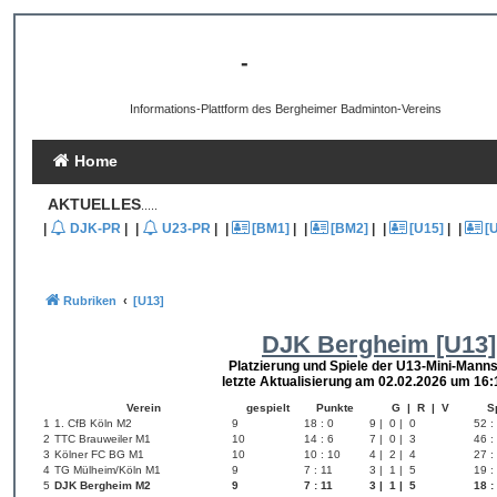
[B3-INFO]
-
DJK Bergheim 1959 e.V.
Informations-Plattform des Bergheimer Badminton-Vereins
Home
AKTUELLES
.....
|
DJK-PR
|
|
U23-PR
|
|
[BM1]
|
|
[BM2]
|
|
[U15]
|
|
[
Rubriken
[U13]
DJK Bergheim [U13]
Platzierung und Spiele der U13-Mini-Manns
letzte Aktualisierung am 02.02.2026 um 16:
Verein
gespielt
Punkte
G | R | V
S
1
1. CfB Köln M2
9
18 : 0
9 | 0 | 0
52 :
2
TTC Brauweiler M1
10
14 : 6
7 | 0 | 3
46 :
3
Kölner FC BG M1
10
10 : 10
4 | 2 | 4
27 :
4
TG Mülheim/Köln M1
9
7 : 11
3 | 1 | 5
19 :
5
DJK Bergheim M2
9
7 : 11
3 | 1 | 5
18 :