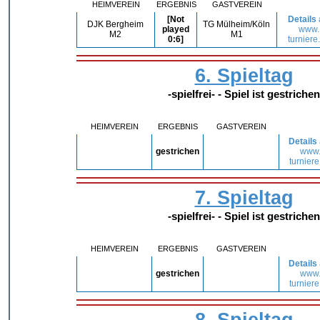
HEIMVEREIN
ERGEBNIS
GASTVEREIN
[Not
Details
DJK Bergheim
TG Mülheim/Köln
played
www.
M2
M1
0:6]
turniere
6. Spieltag
-spielfrei- - Spiel ist gestrichen
HEIMVEREIN
ERGEBNIS
GASTVEREIN
Details
gestrichen
www
turniere
7. Spieltag
-spielfrei- - Spiel ist gestrichen
HEIMVEREIN
ERGEBNIS
GASTVEREIN
Details
gestrichen
www
turniere
8. Spieltag