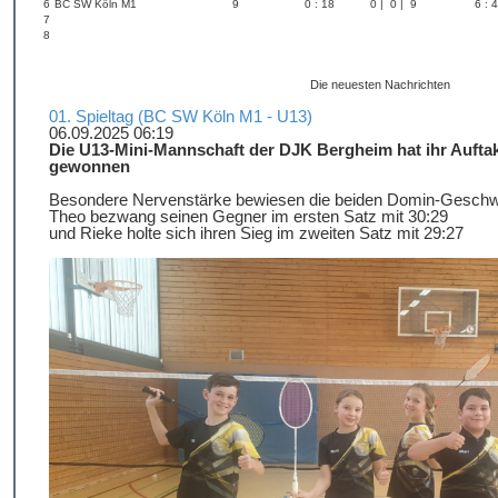
6
BC SW Köln M1
9
0 : 18
0 | 0 | 9
6 : 
7
8
Die neuesten Nachrichten
01. Spieltag (BC SW Köln M1 - U13)
06.09.2025 06:19
Die U13-Mini-Mannschaft der DJK Bergheim hat ihr Auftak
gewonnen
Besondere Nervenstärke bewiesen die beiden Domin-Geschw
Theo bezwang seinen Gegner im ersten Satz mit 30:29
und Rieke holte sich ihren Sieg im zweiten Satz mit 29:27