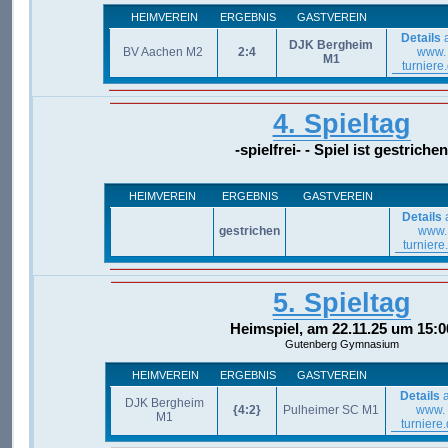
HEIMVEREIN
ERGEBNIS
GASTVEREIN
Details
a
DJK Bergheim
BV Aachen M2
2:4
www.
M1
turniere
4. Spieltag
-spielfrei- - Spiel ist gestrichen
HEIMVEREIN
ERGEBNIS
GASTVEREIN
Details
gestrichen
www.
turniere
5. Spieltag
Heimspiel, am 22.11.25 um 15:0
Gutenberg Gymnasium
HEIMVEREIN
ERGEBNIS
GASTVEREIN
Details
a
DJK Bergheim
{4:2}
Pulheimer SC M1
www.
M1
turniere