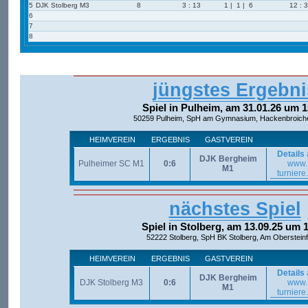
5
DJK Stolberg M3
8
3 : 13
1 | 1 | 6
12 : 
6
7
8
jüngstes Ergebni
Spiel in Pulheim, am 31.01.26 um 1
50259 Pulheim, SpH am Gymnasium, Hackenbroicher
HEIMVEREIN
ERGEBNIS
GASTVEREIN
Details
DJK Bergheim
Pulheimer SC M1
0:6
www.
M1
turniere
nächstes Spiel
Spiel in Stolberg, am 13.09.25 um 
52222 Stolberg, SpH BK Stolberg, Am Obersteinf
HEIMVEREIN
ERGEBNIS
GASTVEREIN
Details
DJK Bergheim
DJK Stolberg M3
0:6
www.
M1
turniere