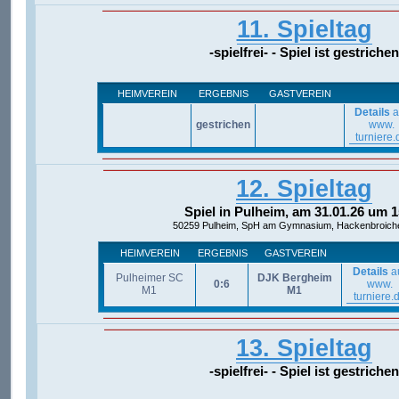
11. Spieltag
-spielfrei- - Spiel ist gestrichen
HEIMVEREIN
ERGEBNIS
GASTVEREIN
Details
a
gestrichen
www.
turniere.
12. Spieltag
Spiel in Pulheim, am 31.01.26 um 1
50259 Pulheim, SpH am Gymnasium, Hackenbroicher
HEIMVEREIN
ERGEBNIS
GASTVEREIN
Details
a
Pulheimer SC
DJK Bergheim
0:6
www.
M1
M1
turniere.
13. Spieltag
-spielfrei- - Spiel ist gestrichen