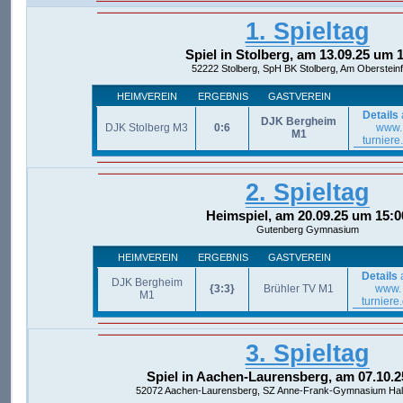
1. Spieltag
Spiel in Stolberg, am 13.09.25 um 
52222 Stolberg, SpH BK Stolberg, Am Obersteinf
HEIMVEREIN
ERGEBNIS
GASTVEREIN
Details
DJK Bergheim
DJK Stolberg M3
0:6
www.
M1
turniere
2. Spieltag
Heimspiel, am 20.09.25 um 15:0
Gutenberg Gymnasium
HEIMVEREIN
ERGEBNIS
GASTVEREIN
Details
DJK Bergheim
{3:3}
Brühler TV M1
www.
M1
turniere
3. Spieltag
Spiel in Aachen-Laurensberg, am 07.10.2
52072 Aachen-Laurensberg, SZ Anne-Frank-Gymnasium Hall