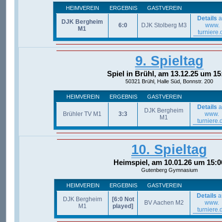
HEIMVEREIN
ERGEBNIS
GASTVEREIN
Details
a
DJK Bergheim
6:0
DJK Stolberg M3
www.
M1
turniere.
9. Spieltag
Spiel in Brühl, am 13.12.25 um 15
50321 Brühl, Halle Süd, Bonnstr. 200
HEIMVEREIN
ERGEBNIS
GASTVEREIN
Details
a
DJK Bergheim
Brühler TV M1
3:3
www.
M1
turniere.
10. Spieltag
Heimspiel, am 10.01.26 um 15:0
Gutenberg Gymnasium
HEIMVEREIN
ERGEBNIS
GASTVEREIN
Details
a
DJK Bergheim
[6:0 Not
BV Aachen M2
www.
M1
played]
turniere.