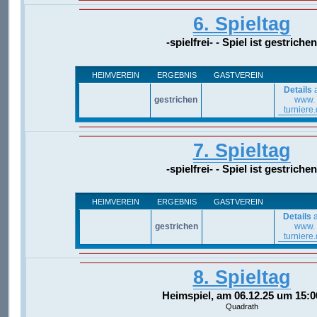
6. Spieltag
-spielfrei- - Spiel ist gestrichen
HEIMVEREIN
ERGEBNIS
GASTVEREIN
Details
a
gestrichen
www.
turniere
7. Spieltag
-spielfrei- - Spiel ist gestrichen
HEIMVEREIN
ERGEBNIS
GASTVEREIN
Details
a
gestrichen
www.
turniere
8. Spieltag
Heimspiel, am 06.12.25 um 15:0
Quadrath