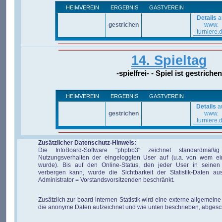
HEIMVEREIN
ERGEBNIS
GASTVEREIN
Details
a
gestrichen
www.
turniere.
14. Spieltag
-spielfrei- - Spiel ist gestrichen
HEIMVEREIN
ERGEBNIS
GASTVEREIN
Details
a
gestrichen
www.
turniere.
Zusätzlicher Datenschutz-Hinweis:
Die InfoBoard-Software "phpbb3" zeichnet standardmäßi
Nutzungsverhalten der eingeloggten User auf (u.a. von wem ei
wurde). Bis auf den Online-Status, den jeder User in seinen 
verbergen kann, wurde die Sichtbarkeit der Statistik-Daten au
Administrator = Vorstandsvorsitzenden beschränkt.
Zusätzlich zur board-internen Statistik wird eine externe allgemeine 
die anonyme Daten aufzeichnet und wie unten beschrieben, abgesc