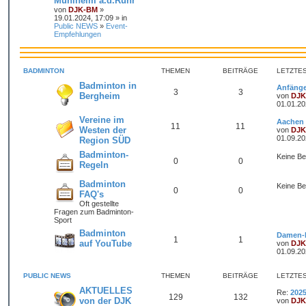
Mühlheim a.d.Ruhr
von
DJK-BM
»
19.01.2024, 17:09 » in
Public NEWS
»
Event-
Empfehlungen
BADMINTON
THEMEN
BEITRÄGE
LETZTE
Badminton in
Anfänge
3
3
Bergheim
von
DJK
01.01.20
Vereine im
Aachen
11
11
Westen der
von
DJK
01.09.20
Region SÜD
Badminton-
Keine Be
0
0
Regeln
Badminton
Keine Be
0
0
FAQ's
Oft gestellte
Fragen zum Badminton-
Sport
Badminton
Damen-E
1
1
auf YouTube
von
DJK
01.09.20
PUBLIC NEWS
THEMEN
BEITRÄGE
LETZTE
AKTUELLES
Re:
2025
129
132
von der DJK
von
DJK