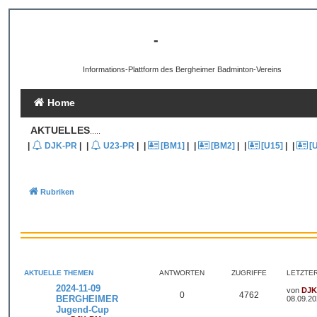
[B3-INFO]
-
DJK Bergheim 1959 e.V.
Informations-Plattform des Bergheimer Badminton-Vereins
Home
AKTUELLES
.....
|
DJK-PR
|
|
U23-PR
|
|
[BM1]
|
|
[BM2]
|
|
[U15]
|
|
[
Rubriken
AKTUELLE THEMEN
ANTWORTEN
ZUGRIFFE
LETZTE
2024-11-09
von
DJK
0
4762
BERGHEIMER
08.09.20
Jugend-Cup