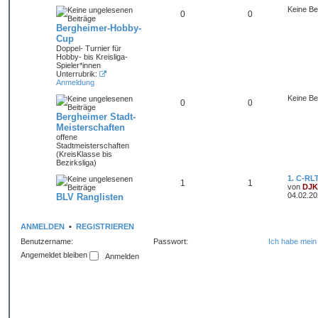
Keine Be
0
0
Bergheimer-Hobby-
Cup
Doppel- Turnier für
Hobby- bis Kreisliga-
Spieler*innen
Unterrubrik:
Anmeldung
Keine Be
0
0
Bergheimer Stadt-
Meisterschaften
offene
Stadtmeisterschaften
(KreisKlasse bis
Bezirksliga)
1. C-RL
1
1
von
DJK
04.02.20
BLV Ranglisten
ANMELDEN
•
REGISTRIEREN
Benutzername:
Passwort:
Ich habe mein
Angemeldet bleiben