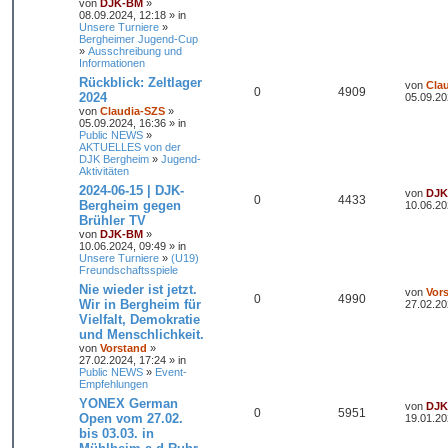
von
DJK-BM
»
08.09.2024, 12:18 » in
Unsere Turniere
»
Bergheimer Jugend-Cup
»
Ausschreibung und
Informationen
Rückblick: Zeltlager
von
Cla
0
4909
2024
05.09.20
von
Claudia-SZS
»
05.09.2024, 16:36 » in
Public NEWS
»
AKTUELLES von der
DJK Bergheim
»
Jugend-
Aktivitäten
2024-06-15 | DJK-
von
DJK
0
4433
Bergheim gegen
10.06.20
Brühler TV
von
DJK-BM
»
10.06.2024, 09:49 » in
Unsere Turniere
»
(U19)
Freundschaftsspiele
Nie wieder ist jetzt.
von
Vor
0
4990
Wir in Bergheim für
27.02.20
Vielfalt, Demokratie
und Menschlichkeit.
von
Vorstand
»
27.02.2024, 17:24 » in
Public NEWS
»
Event-
Empfehlungen
YONEX German
von
DJK
0
5951
Open vom 27.02.
19.01.20
bis 03.03. in