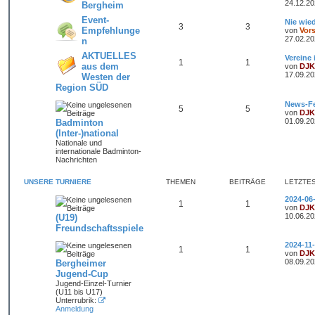
24.12.20
Bergheim
Event-
Nie wied
3
3
Empfehlunge
von
Vor
27.02.20
n
AKTUELLES
Vereine 
1
1
aus dem
von
DJK
17.09.20
Westen der
Region SÜD
News-Fe
5
5
von
DJK
01.09.20
Badminton
(Inter-)national
Nationale und
internationale Badminton-
Nachrichten
UNSERE TURNIERE
THEMEN
BEITRÄGE
LETZTE
2024-06
1
1
von
DJK
10.06.20
(U19)
Freundschaftsspiele
2024-1
1
1
von
DJK
08.09.20
Bergheimer
Jugend-Cup
Jugend-Einzel-Turnier
(U11 bis U17)
Unterrubrik:
Anmeldung