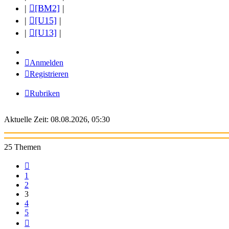
|
[BM2]
|
|
[U15]
|
|
[U13]
|
Anmelden
Registrieren
Rubriken
Aktuelle Zeit: 08.08.2026, 05:30
25 Themen
Vorherige
1
2
3
4
5
Nächste