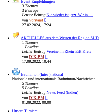
Event-Empfehlungen
3
Themen
3
Beiträge
Letzter Beitrag
Nie wieder ist jetzt. Wir in …
Neuester
von
Vorstand
Beitrag
27.02.2024, 17:24
AKTUELLES aus dem Westen der Region SÜD
1
Themen
1
Beiträge
Letzter Beitrag
Vereine im Rhein-Erft-Kreis
Neuester
von
DJK-BM
Beitrag
17.09.2022, 10:44
Badminton (Inter-)national
Nationale und internationale Badminton-Nachrichten
5
Themen
5
Beiträge
Letzter Beitrag
News-Feed (Indien)
Neuester
von
DJK-BM
Beitrag
01.09.2022, 00:00
Unsere Turniere