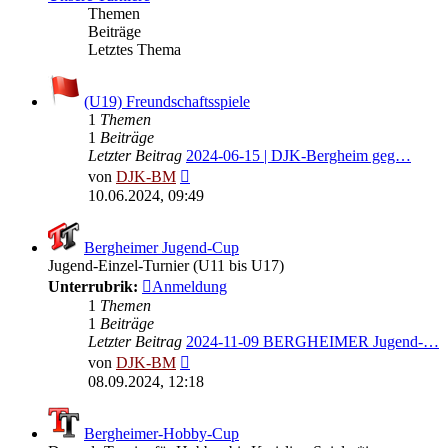
Themen
Beiträge
Letztes Thema
(U19) Freundschaftsspiele
1
Themen
1
Beiträge
Letzter Beitrag
2024-06-15 | DJK-Bergheim geg…
Neuester
von
DJK-BM
Beitrag
10.06.2024, 09:49
Bergheimer Jugend-Cup
Jugend-Einzel-Turnier (U11 bis U17)
Unterrubrik:
Anmeldung
1
Themen
1
Beiträge
Letzter Beitrag
2024-11-09 BERGHEIMER Jugend-…
Neuester
von
DJK-BM
Beitrag
08.09.2024, 12:18
Bergheimer-Hobby-Cup