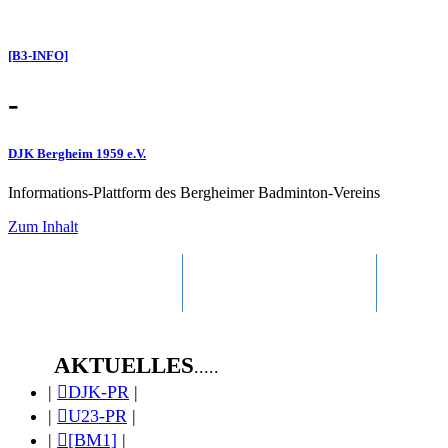
[B3-INFO]
-
DJK Bergheim 1959 e.V.
Informations-Plattform des Bergheimer Badminton-Vereins
Zum Inhalt
Badminton
▼
Public NEWS
▼
Unse
AKTUELLES
.....
|
DJK-PR
|
|
U23-PR
|
|
[BM1]
|