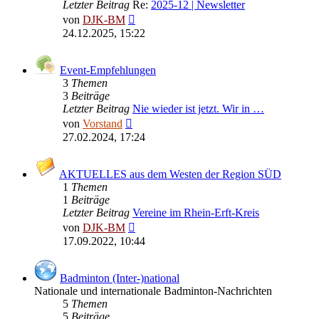
Letzter Beitrag
Re:
2025-12 | Newsletter
Neuester
von
DJK-BM
Beitrag
24.12.2025, 15:22
Event-Empfehlungen
3
Themen
3
Beiträge
Letzter Beitrag
Nie wieder ist jetzt. Wir in …
Neuester
von
Vorstand
Beitrag
27.02.2024, 17:24
AKTUELLES aus dem Westen der Region SÜD
1
Themen
1
Beiträge
Letzter Beitrag
Vereine im Rhein-Erft-Kreis
Neuester
von
DJK-BM
Beitrag
17.09.2022, 10:44
Badminton (Inter-)national
Nationale und internationale Badminton-Nachrichten
5
Themen
5
Beiträge