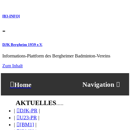
[B3-INFO]
-
DJK Bergheim 1959 e.V.
Informations-Plattform des Bergheimer Badminton-Vereins
Zum Inhalt
Navigation
Home
AKTUELLES
.....
|
DJK-PR
|
|
U23-PR
|
|
[BM1]
|