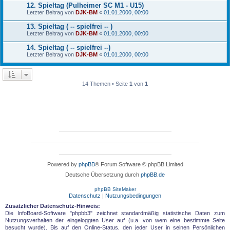
12. Spieltag (Pulheimer SC M1 - U15)
Letzter Beitrag von
DJK-BM
«
01.01.2000, 00:00
13. Spieltag ( -- spielfrei -- )
Letzter Beitrag von
DJK-BM
«
01.01.2000, 00:00
14. Spieltag ( -- spielfrei --)
Letzter Beitrag von
DJK-BM
«
01.01.2000, 00:00
14 Themen • Seite
1
von
1
Powered by
phpBB
® Forum Software © phpBB Limited
Deutsche Übersetzung durch
phpBB.de
phpBB SiteMaker
Datenschutz
|
Nutzungsbedingungen
Zusätzlicher Datenschutz-Hinweis:
Die InfoBoard-Software "phpbb3" zeichnet standardmäßig statistische Daten zum
Nutzungsverhalten der eingeloggten User auf (u.a. von wem eine bestimmte Seite
besucht wurde). Bis auf den Online-Status, den jeder User in seinen Persönlichen