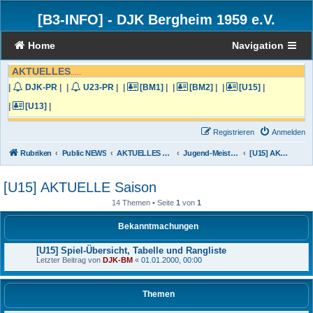
[B3-INFO]
-
DJK Bergheim 1959 e.V.
Home
Navigation
AKTUELLES
.....
|
DJK-PR
|
|
U23-PR
|
|
[BM1]
|
|
[BM2]
|
|
[U15]
|
|
[U13]
|
Registrieren
Anmelden
Rubriken
Public NEWS
AKTUELLES von der DJK Bergheim
Jugend-Meisterschafts-Liga und Turniere
[U15] AKTUELLE Saison
[U15] AKTUELLE Saison
14 Themen • Seite
1
von
1
Bekanntmachungen
[U15] Spiel-Übersicht, Tabelle und Rangliste
Letzter Beitrag von
DJK-BM
«
01.01.2000, 00:00
Themen