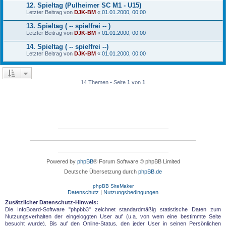
12. Spieltag (Pulheimer SC M1 - U15)
Letzter Beitrag von
DJK-BM
«
01.01.2000, 00:00
13. Spieltag ( -- spielfrei -- )
Letzter Beitrag von
DJK-BM
«
01.01.2000, 00:00
14. Spieltag ( -- spielfrei --)
Letzter Beitrag von
DJK-BM
«
01.01.2000, 00:00
14 Themen • Seite
1
von
1
Powered by
phpBB
® Forum Software © phpBB Limited
Deutsche Übersetzung durch
phpBB.de
phpBB SiteMaker
Datenschutz
|
Nutzungsbedingungen
Zusätzlicher Datenschutz-Hinweis:
Die InfoBoard-Software "phpbb3" zeichnet standardmäßig statistische Daten zum
Nutzungsverhalten der eingeloggten User auf (u.a. von wem eine bestimmte Seite
besucht wurde). Bis auf den Online-Status, den jeder User in seinen Persönlichen