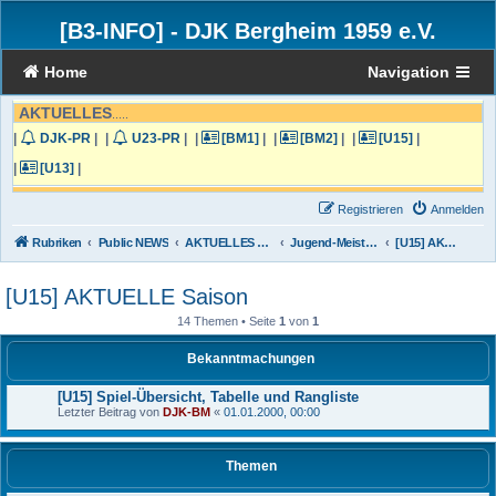
[B3-INFO]
-
DJK Bergheim 1959 e.V.
Home
Navigation
AKTUELLES
.....
|
DJK-PR
|
|
U23-PR
|
|
[BM1]
|
|
[BM2]
|
|
[U15]
|
|
[U13]
|
Registrieren
Anmelden
Rubriken
Public NEWS
AKTUELLES von der DJK Bergheim
Jugend-Meisterschafts-Liga und Turniere
[U15] AKTUELLE Saison
[U15] AKTUELLE Saison
14 Themen • Seite
1
von
1
Bekanntmachungen
[U15] Spiel-Übersicht, Tabelle und Rangliste
Letzter Beitrag von
DJK-BM
«
01.01.2000, 00:00
Themen