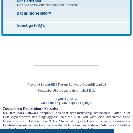
Der Federball
Alles Wissenswerte rund um den Federball
Badminton-History
Sonstige FAQ's
Powered by
phpBB
® Forum Software © phpBB Limited
Deutsche Übersetzung durch
phpBB.de
phpBB SiteMaker
Datenschutz
|
Nutzungsbedingungen
Zusätzlicher Datenschutz-Hinweis:
Die InfoBoard-Software "phpbb3" zeichnet standardmäßig statistische Daten zum
Nutzungsverhalten der eingeloggten User auf (u.a. von wem eine bestimmte Seite
besucht wurde). Bis auf den Online-Status, den jeder User in seinen Persönlichen
Einstellungen verbergen kann, wurde die Sichtbarkeit der Statistik-Daten ausschließlich
auf den Board-Administrator = Vorstandsvorsitzenden beschränkt.