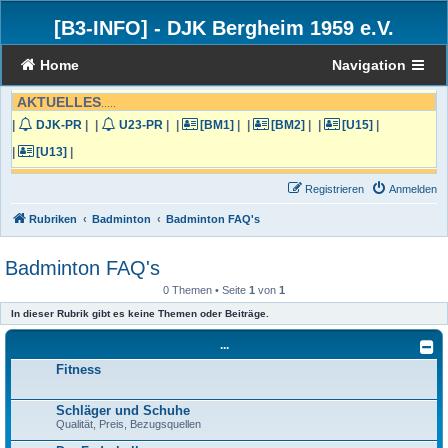
[B3-INFO]
-
DJK Bergheim 1959 e.V.
Home
Navigation
AKTUELLES
.....
|
DJK-PR
|
|
U23-PR
|
|
[BM1]
|
|
[BM2]
|
|
[U15]
|
|
[U13]
|
Registrieren
Anmelden
Rubriken
Badminton
Badminton FAQ's
Badminton FAQ's
0 Themen • Seite
1
von
1
In dieser Rubrik gibt es keine Themen oder Beiträge.
...
Fitness
Schläger und Schuhe
Qualität, Preis, Bezugsquellen