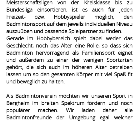
Meisterschaftsligen von der Kreisklasse bis zu
Bundesliga einsortieren, ist es auch für jeden
Freizeit- bzw. Hobbyspieler möglich, den
Badmintonsport auf dem jeweils individuellen Niveau
auszuüben und
passende Spielpartner
zu finden.
Gerade im Hobbybereich spielt dabei weder das
Geschlecht, noch das Alter eine Rolle, so dass sich
Badminton hervorragend als
Familiensport
eignet
und außerdem zu einer der wenigen Sportarten
gehört, die sich auch im höheren Alter betreiben
lassen um so den gesamten Körper mit viel Spaß fit
und beweglich zu halten.
Als
Badmintonverein
möchten wir unseren Sport in
Bergheim im breiten Spektrum fördern und noch
populärer machen. Wir laden daher
alle
Badmintonfreunde der Umgebung egal welcher
Spielstärke ein, bei
uns
mitzuspielen. Wer einfach nur
den Ball übers Netz bringen möchte ist genau so
gerne gesehen, wie ambitioniertere Spieler, die um