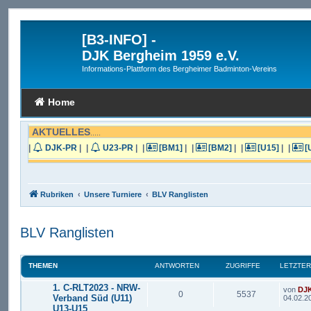
[B3-INFO]
-
DJK Bergheim 1959 e.V.
Informations-Plattform des Bergheimer Badminton-Vereins
Home
AKTUELLES
.....
|
DJK-PR
|
|
U23-PR
|
|
[BM1]
|
|
[BM2]
|
|
[U15]
|
|
[
Rubriken
Unsere Turniere
BLV Ranglisten
BLV Ranglisten
THEMEN
ANTWORTEN
ZUGRIFFE
LETZTER
1. C-RLT2023 - NRW-
von
DJ
0
5537
Verband Süd (U11)
04.02.2
U13-U15