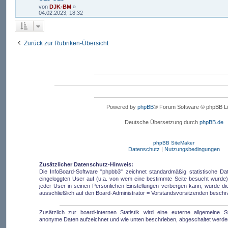
von
DJK-BM
»
04.02.2023, 18:32
Zurück zur Rubriken-Übersicht
Powered by
phpBB
® Forum Software © phpBB Li
Deutsche Übersetzung durch
phpBB.de
phpBB SiteMaker
Datenschutz
|
Nutzungsbedingungen
Zusätzlicher Datenschutz-Hinweis:
Die InfoBoard-Software "phpbb3" zeichnet standardmäßig statistische D
eingeloggten User auf (u.a. von wem eine bestimmte Seite besucht wurde).
jeder User in seinen Persönlichen Einstellungen verbergen kann, wurde die 
ausschließlich auf den Board-Administrator = Vorstandsvorsitzenden beschr
Zusätzlich zur board-internen Statistik wird eine externe allgemeine Sta
anonyme Daten aufzeichnet und wie unten beschrieben, abgeschaltet werde