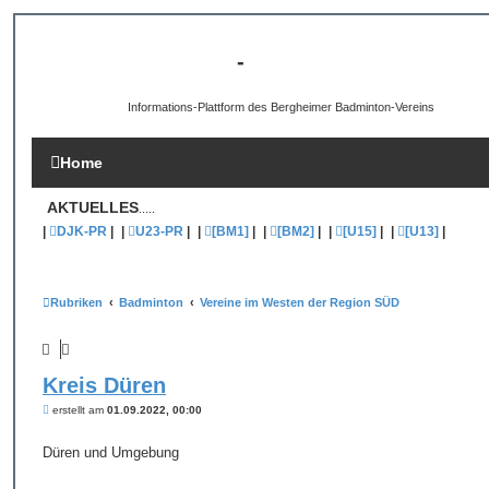
[B3-INFO]
-
DJK Bergheim 1959 e.V.
Informations-Plattform des Bergheimer Badminton-Vereins
Home
AKTUELLES
.....
|
DJK-PR
|
|
U23-PR
|
|
[BM1]
|
|
[BM2]
|
|
[U15]
|
|
[U13]
|
Rubriken
Badminton
Vereine im Westen der Region SÜD
Kreis Düren
B
erstellt am
01.09.2022, 00:00
e
i
t
Düren und Umgebung
r
a
g