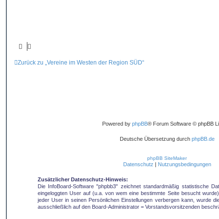
Zurück zu „Vereine im Westen der Region SÜD“
Powered by
phpBB
® Forum Software © phpBB Li
Deutsche Übersetzung durch
phpBB.de
phpBB SiteMaker
Datenschutz
|
Nutzungsbedingungen
Zusätzlicher Datenschutz-Hinweis:
Die InfoBoard-Software "phpbb3" zeichnet standardmäßig statistische D
eingeloggten User auf (u.a. von wem eine bestimmte Seite besucht wurde).
jeder User in seinen Persönlichen Einstellungen verbergen kann, wurde die 
ausschließlich auf den Board-Administrator = Vorstandsvorsitzenden beschr