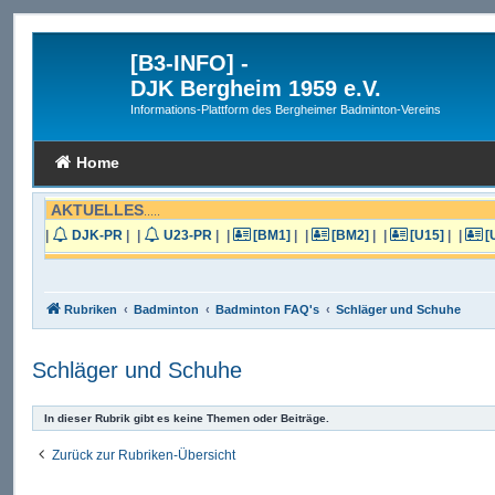
[B3-INFO]
-
DJK Bergheim 1959 e.V.
Informations-Plattform des Bergheimer Badminton-Vereins
Home
AKTUELLES
.....
|
DJK-PR
|
|
U23-PR
|
|
[BM1]
|
|
[BM2]
|
|
[U15]
|
|
[
Rubriken
Badminton
Badminton FAQ's
Schläger und Schuhe
Schläger und Schuhe
In dieser Rubrik gibt es keine Themen oder Beiträge.
Zurück zur Rubriken-Übersicht