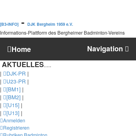
-
[B3-INFO]
DJK Bergheim 1959 e.V.
Informations-Plattform des Bergheimer Badminton-Vereins
Navigation
Home
AKTUELLES
.....
|
DJK-PR
|
|
U23-PR
|
|
[BM1]
|
|
[BM2]
|
|
[U15]
|
|
[U13]
|
Anmelden
Registrieren
Rubriken
Badminton