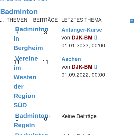
Badminton
...
THEMEN
BEITRÄGE
LETZTES THEMA
Badminton
Anfänger-Kurse
3
3
Neuester
von
DJK-BM
in
Beitrag
01.01.2023, 00:00
Bergheim
Vereine
Aachen
11
11
Neuester
von
DJK-BM
im
Beitrag
01.09.2022, 00:00
Westen
der
Region
SÜD
Badminton-
Keine Beiträge
0
0
Regeln