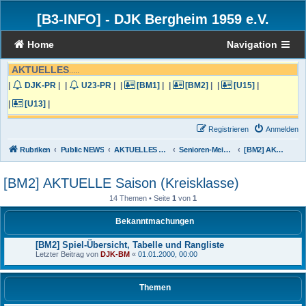
[B3-INFO]
-
DJK Bergheim 1959 e.V.
Home
Navigation
AKTUELLES
.....
|
DJK-PR
|
|
U23-PR
|
|
[BM1]
|
|
[BM2]
|
|
[U15]
|
|
[U13]
|
Registrieren
Anmelden
Rubriken
Public NEWS
AKTUELLES von der DJK Bergheim
Senioren-Meisterschafts-Liga und Turniere
[BM2] AKTUELLE Saison (Kreisklasse)
[BM2] AKTUELLE Saison (Kreisklasse)
14 Themen • Seite
1
von
1
Bekanntmachungen
[BM2] Spiel-Übersicht, Tabelle und Rangliste
Letzter Beitrag von
DJK-BM
«
01.01.2000, 00:00
Themen