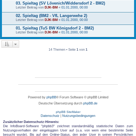
03. Spieltag (SV Lövenich/Widdersdorf 2 - BM2)
Letzter Beitrag von
DJK-BM
«
01.01.2000, 00:00
02. Spieltag (BM2 - VfL Langerwehe 2)
Letzter Beitrag von
DJK-BM
«
01.01.2000, 00:00
01. Spieltag (TuS BW Königsdorf 2 - BM2)
Letzter Beitrag von
DJK-BM
«
01.01.2000, 00:00
14 Themen • Seite
1
von
1
Powered by
phpBB
® Forum Software © phpBB Limited
Deutsche Übersetzung durch
phpBB.de
phpBB SiteMaker
Datenschutz
|
Nutzungsbedingungen
Zusätzlicher Datenschutz-Hinweis:
Die InfoBoard-Software "phpbb3" zeichnet standardmäßig statistische Daten zum
Nutzungsverhalten der eingeloggten User auf (u.a. von wem eine bestimmte Seite
besucht wurde). Bis auf den Online-Status, den jeder User in seinen Persönlichen