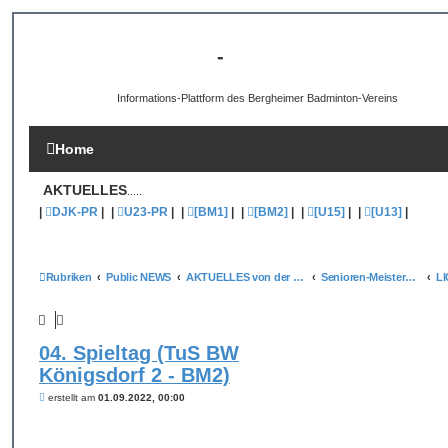
[B3-INFO]
-
DJK Bergheim 1959 e.V.
Informations-Plattform des Bergheimer Badminton-Vereins
Home
AKTUELLES
.....
|
DJK-PR
|
|
U23-PR
|
|
[BM1]
|
|
[BM2]
|
|
[U15]
|
|
[U13]
|
Rubriken
Public NEWS
AKTUELLES von der DJK Bergheim
Senioren-Meisterschafts-Liga und Turniere
LI
04. Spieltag (TuS BW
Königsdorf 2 - BM2)
B
erstellt am
01.09.2022, 00:00
e
i
t
r