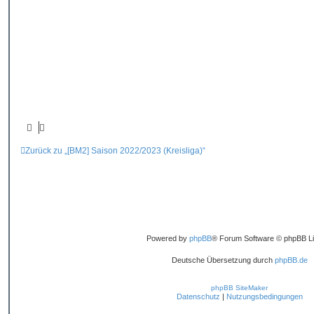
a
g
Zurück zu „[BM2] Saison 2022/2023 (Kreisliga)“
Powered by
phpBB
® Forum Software © phpBB Li
Deutsche Übersetzung durch
phpBB.de
phpBB SiteMaker
Datenschutz
|
Nutzungsbedingungen