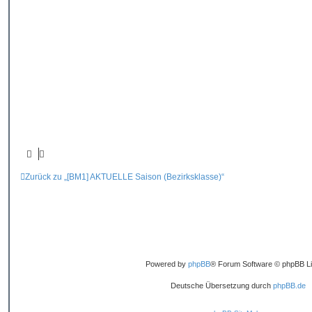
t
r
a
g
Zurück zu „[BM1] AKTUELLE Saison (Bezirksklasse)“
Powered by
phpBB
® Forum Software © phpBB Li
Deutsche Übersetzung durch
phpBB.de