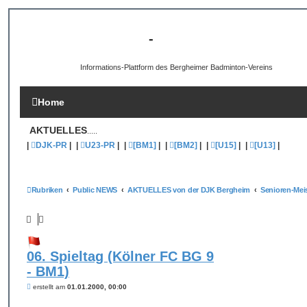
[B3-INFO]
-
DJK Bergheim 1959 e.V.
Informations-Plattform des Bergheimer Badminton-Vereins
Home
AKTUELLES
.....
|
DJK-PR
|
|
U23-PR
|
|
[BM1]
|
|
[BM2]
|
|
[U15]
|
|
[U13]
|
Rubriken
Public NEWS
AKTUELLES von der DJK Bergheim
06. Spieltag (Kölner FC BG 9
- BM1)
B
erstellt am
01.01.2000, 00:00
e
i