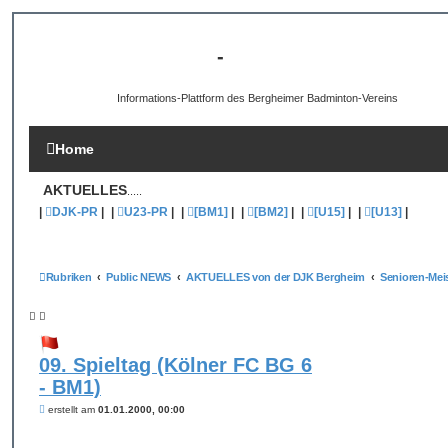
[B3-INFO]
-
DJK Bergheim 1959 e.V.
Informations-Plattform des Bergheimer Badminton-Vereins
Home
AKTUELLES
.....
|
DJK-PR
|
|
U23-PR
|
|
[BM1]
|
|
[BM2]
|
|
[U15]
|
|
[U13]
|
Rubriken
Public NEWS
AKTUELLES von der DJK Bergheim
09. Spieltag (Kölner FC BG 6
- BM1)
B
erstellt am
01.01.2000, 00:00
e
i
t