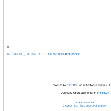
r
a
g
Zurück zu „[BM1] AKTUELLE Saison (Bezirksklasse)“
Powered by
phpBB
® Forum Software © phpBB Li
Deutsche Übersetzung durch
phpBB.de
phpBB SiteMaker
Datenschutz
|
Nutzungsbedingungen