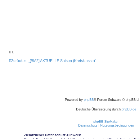
g
Zurück zu „[BM2] AKTUELLE Saison (Kreisklasse)“
Powered by
phpBB
® Forum Software © phpBB Li
Deutsche Übersetzung durch
phpBB.de
phpBB SiteMaker
Datenschutz
|
Nutzungsbedingungen
Zusätzlicher Datenschutz-Hinweis: