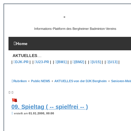
[B3-INFO]
-
DJK Bergheim 1959 e.V.
Informations-Plattform des Bergheimer Badminton-Vereins
Home
AKTUELLES
.....
|
DJK-PR
|
|
U23-PR
|
|
[BM1]
|
|
[BM2]
|
|
[U15]
|
|
[U13]
|
Rubriken
Public NEWS
AKTUELLES von der DJK Bergheim
09. Spieltag ( -- spielfrei -- )
B
erstellt am
01.01.2000, 00:00
e
i
t
r
a