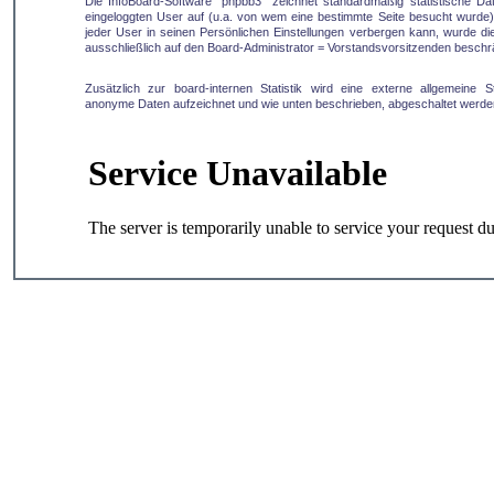
Die InfoBoard-Software "phpbb3" zeichnet standardmäßig statistische D
eingeloggten User auf (u.a. von wem eine bestimmte Seite besucht wurde).
jeder User in seinen Persönlichen Einstellungen verbergen kann, wurde die 
ausschließlich auf den Board-Administrator = Vorstandsvorsitzenden beschr
Zusätzlich zur board-internen Statistik wird eine externe allgemeine Sta
anonyme Daten aufzeichnet und wie unten beschrieben, abgeschaltet werde